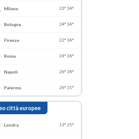
23°
34°
Milano
24°
34°
Bologna
22°
36°
Firenze
24°
36°
Roma
26°
34°
Napoli
26°
31°
Palermo
o città europee
13°
25°
Londra