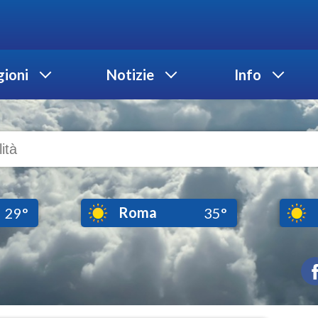
ioni
Notizie
Info
Roma
29°
35°