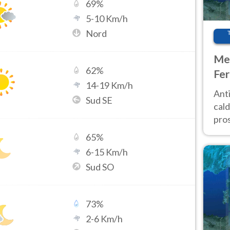
69
%
5
-
10
Km/h
Nord
Met
62
%
Fer
14
-
19
Km/h
afr
Anti
Sud SE
pro
cald
pros
ver
65
%
d’It
6
-
15
Km/h
Sud SO
73
%
2
-
6
Km/h