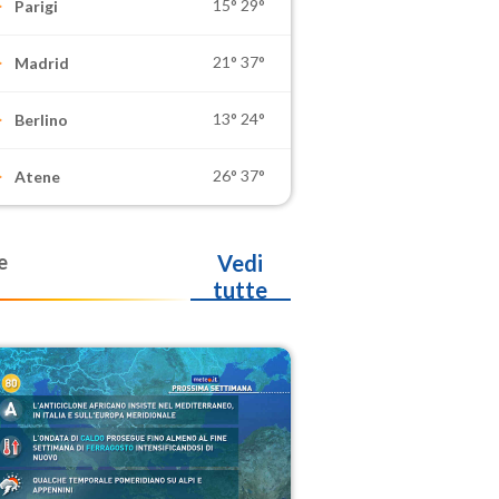
15°
29°
Parigi
21°
37°
Madrid
13°
24°
Berlino
26°
37°
Atene
e
Vedi
tutte