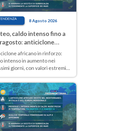
TENDENZA
8 Agosto 2026
eo, caldo intenso fino a
ragosto: anticiclone
icano ancora
ciclone africano in rinforzo:
tagonista
o intenso in aumento nei
simi giorni, con valori estremi
so Ferragosto su gran parte
alia