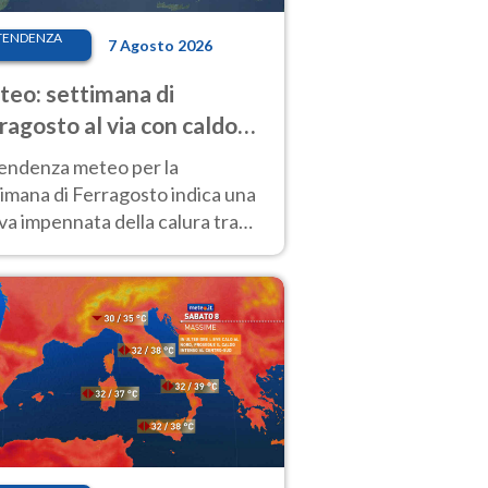
TENDENZA
7 Agosto 2026
eo: settimana di
ragosto al via con caldo
enso e qualche temporale
tendenza meteo per la
imana di Ferragosto indica una
a impennata della calura tra
 14 agosto, con nuovi rialzi
he al Nord.