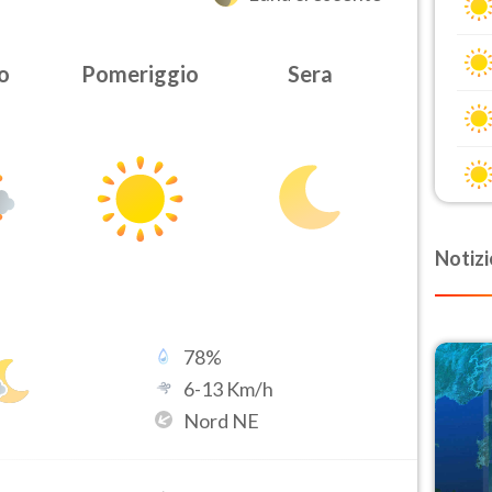
o
Pomeriggio
Sera
Notizi
78
%
6
-
13
Km/h
Nord NE