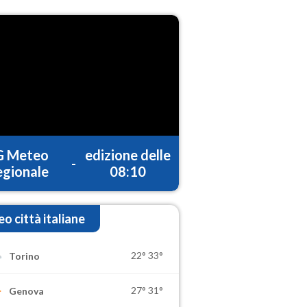
G Meteo
edizione delle
-
gionale
08:10
o città italiane
22°
33°
Torino
27°
31°
Genova