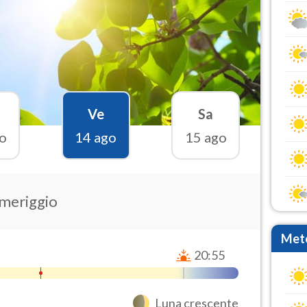
Ve
Sa
o
14 ago
15 ago
omeriggio
Mete
20:55
Luna crescente