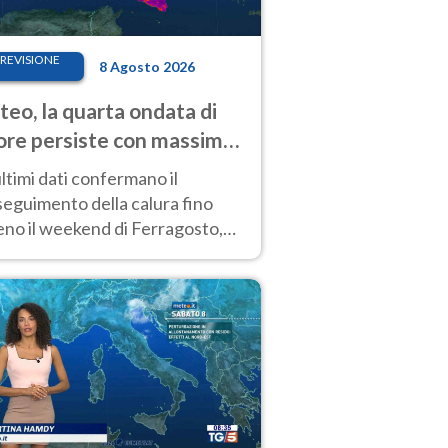
REVISIONE
8 Agosto 2026
eo, la quarta ondata di
ore persiste con massime
pre molto elevate
ultimi dati confermano il
eguimento della calura fino
eno il weekend di Ferragosto,
 tendenza a una nuova
nsificazione prossima
timana