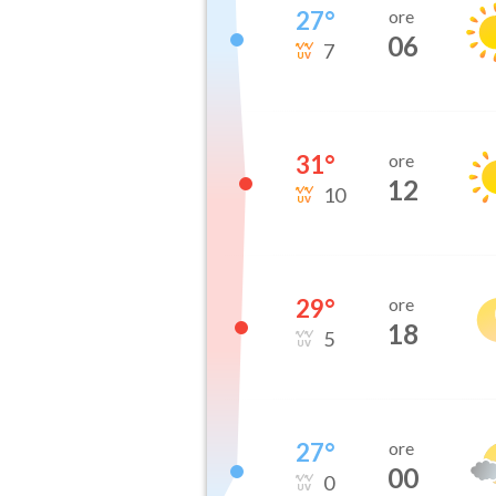
27
°
ore
06
7
31
°
ore
12
10
29
°
ore
18
5
27
°
ore
00
0