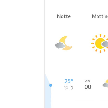
Notte
Mattin
25
°
ore
00
0