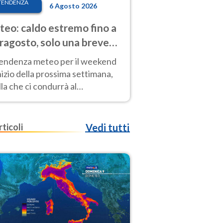
TENDENZA
6 Agosto 2026
eo: caldo estremo fino a
ragosto, solo una breve
sa. Ecco dove
tendenza meteo per il weekend
inizio della prossima settimana,
la che ci condurrà al
ragosto, vede ancora
perature molto elevate
rticoli
Vedi tutti