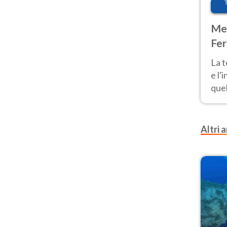
Met
Fer
pau
La 
e l'
quel
Fer
tem
Altri a