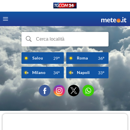
Salou
Roma
29°
36°
Milano
Napoli
34°
33°