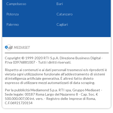
Campobasso
Bari
Potenza
Catanzaro
Palermo
Cagliari
Copyright © 1999-2020 RTI S.p.A. Direzione Business Digital -
P.Iva 03976881007 - Tutti i diritti riservati.
Rispetto ai contenuti e ai dati personali trasmessi e/o riprodotti è
vietata ogni utilizzazione funzionale all'addestramento di sistemi
di intelligenza artificiale generativa. È altresì fatto divieto
espresso di utilizzare mezzi automatizzati di data scraping.
Per la pubblicità
Mediamond S.p.a.
RTI spa, Gruppo Mediaset -
Sede legale: 00187 Roma Largo del Nazareno 8 - Cap. Soc. €
500.000.007,00 int. vers. - Registro delle Imprese di Roma,
C.F.06921720154