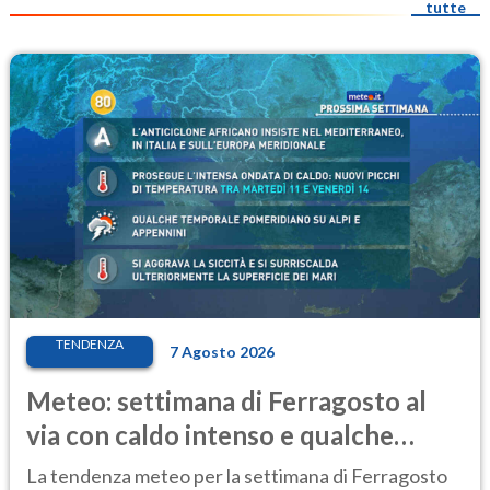
tutte
TENDENZA
7 Agosto 2026
Meteo: settimana di Ferragosto al
via con caldo intenso e qualche
temporale
La tendenza meteo per la settimana di Ferragosto