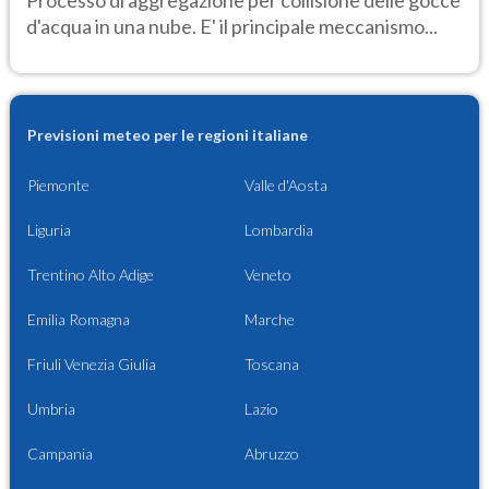
Processo di aggregazione per collisione delle gocce
d'acqua in una nube. E' il principale meccanismo...
Previsioni meteo per le regioni italiane
Piemonte
Valle d'Aosta
Liguria
Lombardia
Trentino Alto Adige
Veneto
Emilia Romagna
Marche
Friuli Venezia Giulia
Toscana
Umbria
Lazio
Campania
Abruzzo