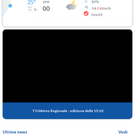
25
°
ore
83
%
00
14
-
24
Km/h
0
Nord E
TG Meteo Regionale
-
edizione delle 15:10
Ultime news
Vedi