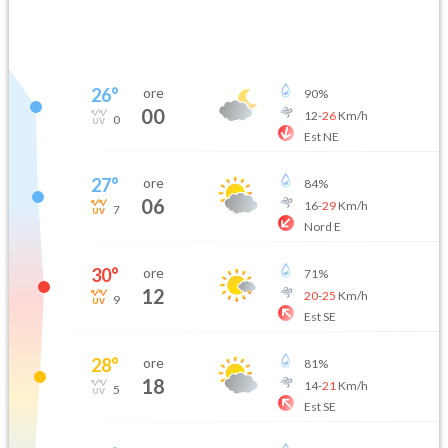
26
°
ore
90
%
00
12
-
26
Km/h
0
Est NE
27
°
ore
84
%
06
16
-
29
Km/h
7
Nord E
30
°
ore
71
%
12
20
-
25
Km/h
9
Est SE
28
°
ore
81
%
18
14
-
21
Km/h
5
Est SE