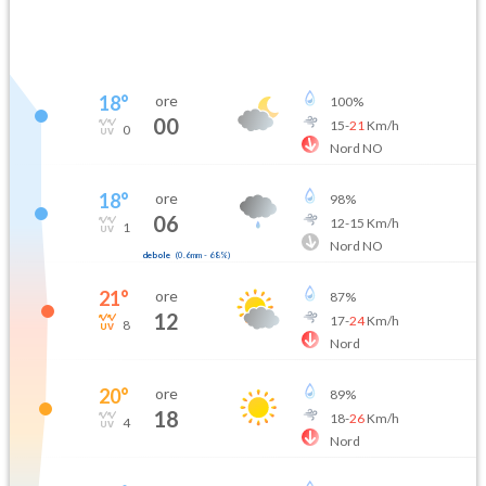
18
°
ore
100
%
00
15
-
21
Km/h
0
Nord NO
18
°
ore
98
%
06
12
-
15
Km/h
1
Nord NO
debole
(
0.6mm
-
68
%)
21
°
ore
87
%
12
17
-
24
Km/h
8
Nord
20
°
ore
89
%
18
18
-
26
Km/h
4
Nord