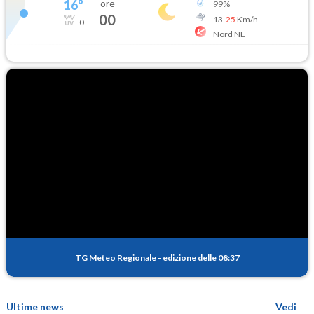
16
°
ore
99
%
00
13
-
25
Km/h
0
Nord NE
TG Meteo Regionale
-
edizione delle 08:37
Ultime news
Vedi