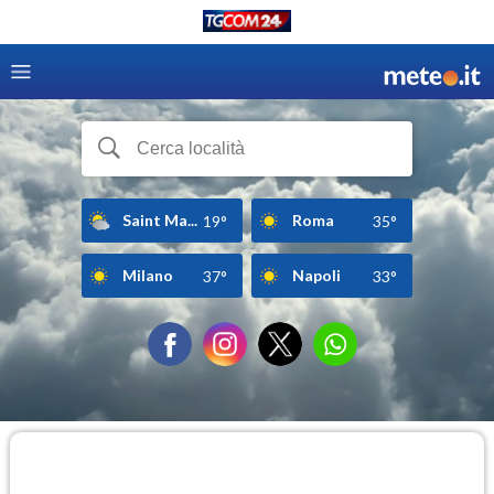
Saint Ma...
Roma
19°
35°
Milano
Napoli
37°
33°