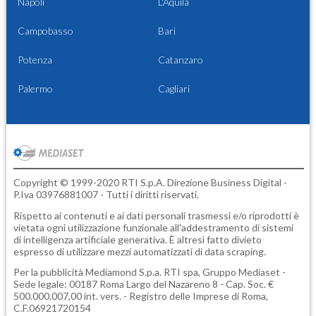
Napoli
L'Aquila
Campobasso
Bari
Potenza
Catanzaro
Palermo
Cagliari
Copyright © 1999-2020 RTI S.p.A. Direzione Business Digital -
P.Iva 03976881007 - Tutti i diritti riservati.
Rispetto ai contenuti e ai dati personali trasmessi e/o riprodotti è
vietata ogni utilizzazione funzionale all'addestramento di sistemi
di intelligenza artificiale generativa. È altresì fatto divieto
espresso di utilizzare mezzi automatizzati di data scraping.
Per la pubblicità
Mediamond S.p.a.
RTI spa, Gruppo Mediaset -
Sede legale: 00187 Roma Largo del Nazareno 8 - Cap. Soc. €
500.000.007,00 int. vers. - Registro delle Imprese di Roma,
C.F.06921720154