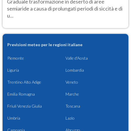
Graduale trasformazione in deserto di aree
semiaride a causa di prolungati periodi di siccità e di
u...
Previsioni meteo per le regioni italiane
Piemonte
Valle d'Aosta
Liguria
Lombardia
Trentino Alto Adige
Veneto
Emilia Romagna
Marche
Friuli Venezia Giulia
Toscana
Umbria
Lazio
Campania
Abruzzo