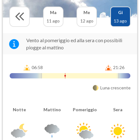
Ma
Me
Gi
11 ago
12 ago
13 ago
Vento al pomeriggio ed alla sera con possibili
piogge al mattino
06:58
21:26
Luna crescente
Notte
Mattino
Pomeriggio
Sera