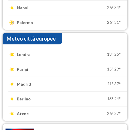
26°
34°
Napoli
26°
31°
Palermo
Meteo città europee
13°
25°
Londra
15°
29°
Parigi
21°
37°
Madrid
13°
24°
Berlino
26°
37°
Atene