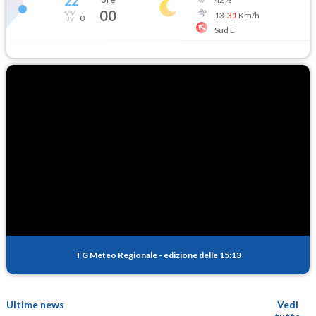
22
°
00
13
-
31
Km/h
0
Sud E
TG Meteo Regionale
-
edizione delle 15:13
Ultime news
Vedi