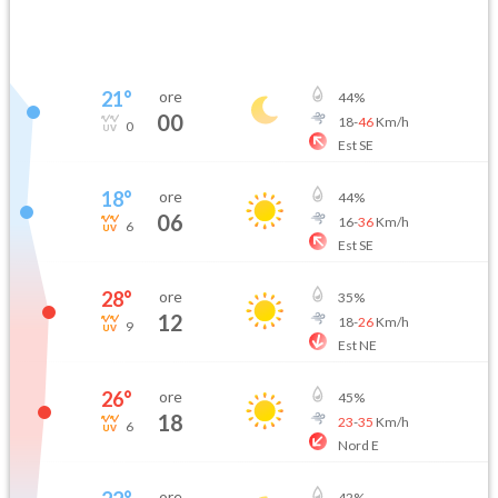
21
°
ore
44
%
00
18
-
46
Km/h
0
Est SE
18
°
ore
44
%
06
16
-
36
Km/h
6
Est SE
28
°
ore
35
%
12
18
-
26
Km/h
9
Est NE
26
°
ore
45
%
18
23
-
35
Km/h
6
Nord E
ore
42
%