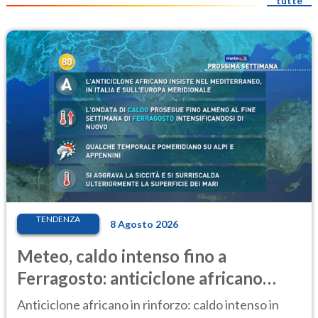
tutte
TENDENZA
8 Agosto 2026
Meteo, caldo intenso fino a
Ferragosto: anticiclone africano
ancora protagonista
Anticiclone africano in rinforzo: caldo intenso in