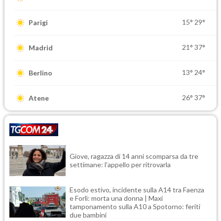
15°
29°
Parigi
21°
37°
Madrid
13°
24°
Berlino
26°
37°
Atene
Giove, ragazza di 14 anni scomparsa da tre
settimane: l'appello per ritrovarla
Esodo estivo, incidente sulla A14 tra Faenza
e Forlì: morta una donna | Maxi
tamponamento sulla A10 a Spotorno: feriti
due bambini