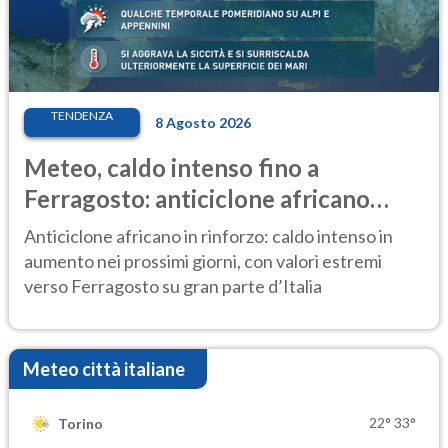
TENDENZA
8 Agosto 2026
Meteo, caldo intenso fino a
Ferragosto: anticiclone africano
ancora protagonista
Anticiclone africano in rinforzo: caldo intenso in
aumento nei prossimi giorni, con valori estremi
verso Ferragosto su gran parte d’Italia
Meteo città italiane
22°
33°
Torino