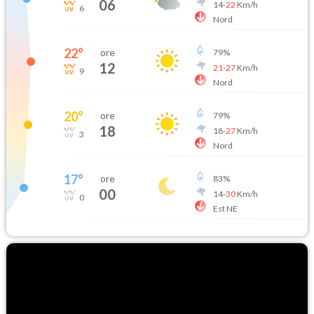
06
14
-
22
Km/h
6
Nord
22
°
ore
79
%
12
21
-
27
Km/h
9
Nord
20
°
ore
79
%
18
18
-
27
Km/h
3
Nord
17
°
ore
83
%
00
14
-
30
Km/h
0
Est NE