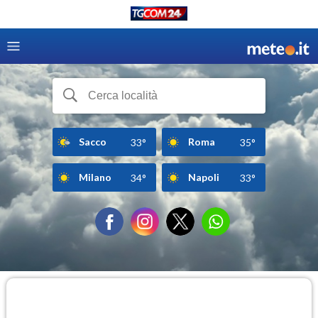
Sacco
Roma
33°
35°
Milano
Napoli
34°
33°