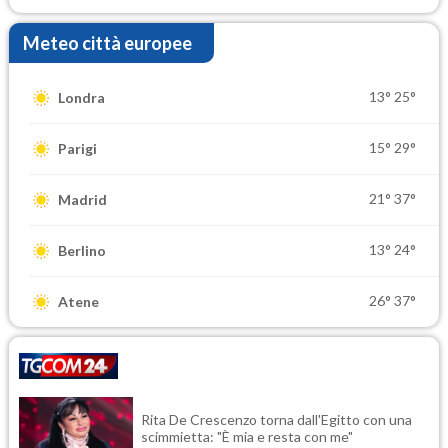
Meteo città europee
13°
25°
Londra
15°
29°
Parigi
21°
37°
Madrid
13°
24°
Berlino
26°
37°
Atene
Rita De Crescenzo torna dall'Egitto con una
scimmietta: "È mia e resta con me"