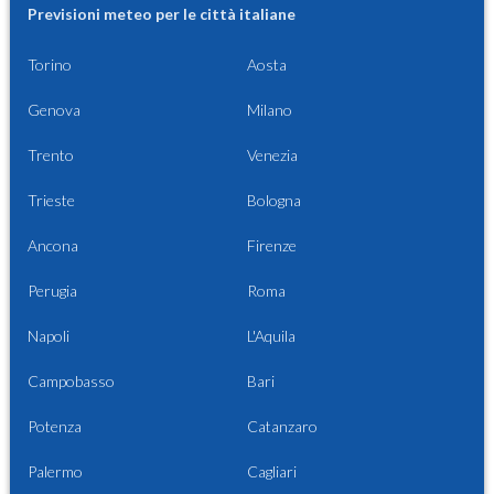
Previsioni meteo per le città italiane
Torino
Aosta
Genova
Milano
Trento
Venezia
Trieste
Bologna
Ancona
Firenze
Perugia
Roma
Napoli
L'Aquila
Campobasso
Bari
Potenza
Catanzaro
Palermo
Cagliari