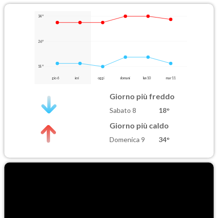
34°
26°
18°
gio 6
ieri
oggi
domani
lun 10
mar 11
Giorno più freddo
Sabato 8
18°
Giorno più caldo
Domenica 9
34°