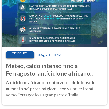
TENDENZA
8 Agosto 2026
Meteo, caldo intenso fino a
Ferragosto: anticiclone africano
ancora protagonista
Anticiclone africano in rinforzo: caldo intenso in
aumento nei prossimi giorni, con valori estremi
verso Ferragosto su gran parte d’Italia