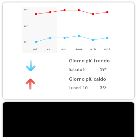
35°
27°
19°
sab 8
ieri
oggi
domani
mer 12
gio 13
Giorno più freddo
Sabato 8
19°
Giorno più caldo
Lunedì 10
35°