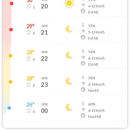
20
6
-
12
Km/h
1
Est NE
29
°
ore
53
%
21
5
-
13
Km/h
0
Est NE
28
°
ore
56
%
22
6
-
13
Km/h
0
Est NE
28
°
ore
58
%
23
6
-
14
Km/h
0
Nord E
26
°
ore
60
%
00
6
-
15
Km/h
0
Nord NE