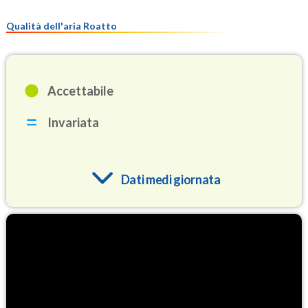
Qualità dell'aria Roatto
Accettabile
Invariata
Dati medi giornata
O3
94.1
(Ozono)
NO2
3.9
(Diossido di azoto)