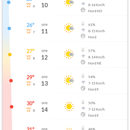
10
8
-
16
Km/h
6
Nord NO
26
°
ore
61
%
11
8
-
15
Km/h
7
Nord
27
°
ore
57
%
12
8
-
14
Km/h
8
Nord NE
29
°
ore
54
%
13
7
-
13
Km/h
9
Nord E
30
°
ore
50
%
14
7
-
12
Km/h
8
Nord E
31
°
ore
46
%