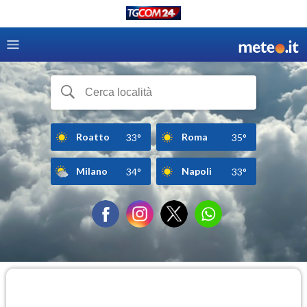
Roatto
Roma
33°
35°
Milano
Napoli
34°
33°