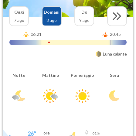
Oggi
Domani
Do
7 ago
8 ago
9 ago
06:21
20:45
Luna calante
Notte
Mattino
Pomeriggio
Sera
26
°
ore
61
%