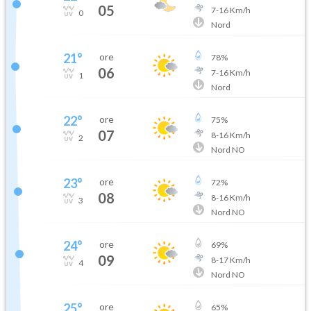
05
7
-
16
Km/h
0
Nord
21
°
ore
78
%
06
7
-
16
Km/h
1
Nord
22
°
ore
75
%
07
8
-
16
Km/h
2
Nord NO
23
°
ore
72
%
08
8
-
16
Km/h
3
Nord NO
24
°
ore
69
%
09
8
-
17
Km/h
4
Nord NO
25
°
ore
65
%