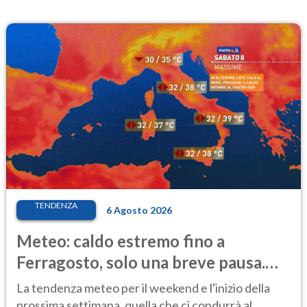
TENDENZA
6 Agosto 2026
Meteo: caldo estremo fino a
Ferragosto, solo una breve pausa.
Ecco dove
La tendenza meteo per il weekend e l'inizio della
prossima settimana, quella che ci condurrà al