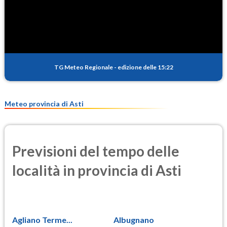
SO2
0.4
(Anidride solforosa)
PM10
14.9
(Materia particolata)
TG Meteo Regionale
-
edizione delle 15:22
PM25
9.4
(Materia particolata)
Meteo provincia di Asti
Previsioni del tempo delle
località in provincia di Asti
Agliano Terme...
Albugnano