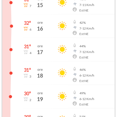
15
7
-
11
Km/h
7
Est NE
32
°
ore
42
%
16
7
-
12
Km/h
6
Est NE
31
°
ore
44
%
17
7
-
12
Km/h
4
Est NE
31
°
ore
46
%
18
6
-
12
Km/h
3
Est NE
30
°
ore
49
%
19
6
-
12
Km/h
2
Est NE
30
°
ore
51
%