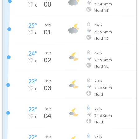
00
6
-
14
Km/h
0
Nord NE
25
°
ore
64
%
01
6
-
15
Km/h
0
Nord NE
24
°
ore
67
%
02
7
-
15
Km/h
0
Nord NE
23
°
ore
70
%
03
7
-
15
Km/h
0
Nord
23
°
ore
72
%
04
7
-
16
Km/h
0
Nord
22
°
ore
75
%