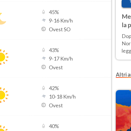
45
%
Met
9
-
16
Km/h
la 
Ovest SO
Dop
Nord
43
%
leg
nuov
9
-
17
Km/h
afr
Ovest
Altri a
42
%
10
-
18
Km/h
Ovest
40
%