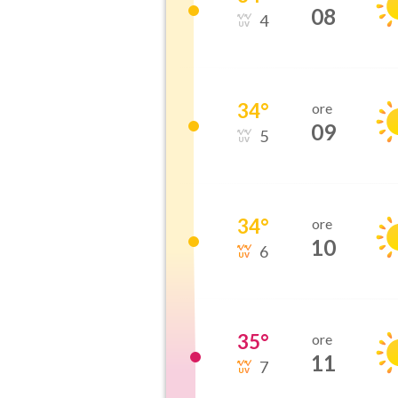
08
4
34
°
ore
09
5
34
°
ore
10
6
35
°
ore
11
7