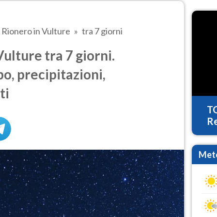
Rionero in Vulture
tra 7 giorni
lture tra 7 giorni.
o, precipitazioni,
ti
T
Re
Mete