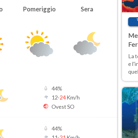
o
Pomeriggio
Sera
Met
Fer
pau
La 
e l'
quel
Fer
tem
44
%
12
-
24
Km/h
Ovest SO
44
%
11
-
21
Km/h