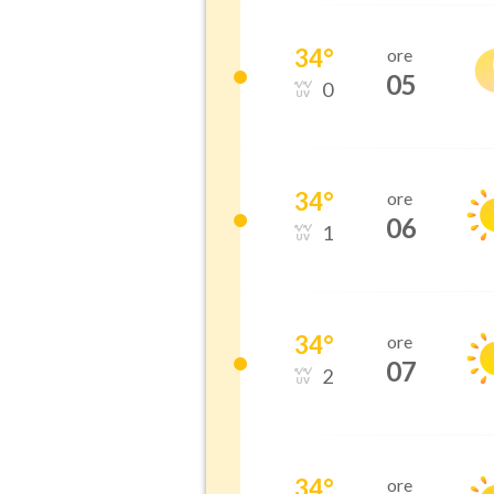
34
°
ore
05
0
34
°
ore
06
1
34
°
ore
07
2
34
°
ore