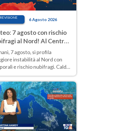
REVISIONE
6 Agosto 2026
eo: 7 agosto con rischio
ifragi al Nord! Al Centro-
 caldo estremo
ni, 7 agosto, si profila
iore instabilità al Nord con
orali e rischio nubifragi. Caldo
pre estremo al Centro-Sud. Le
isioni.