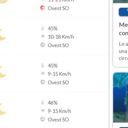
Ovest SO
Met
45
%
con
10
-
18
Km/h
Le a
Ovest SO
una 
cir
del 
45
%
gior
9
-
15
Km/h
Fer
Ovest SO
46
%
9
-
15
Km/h
Ovest SO