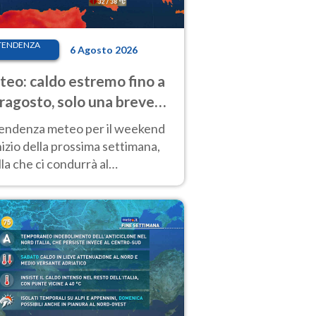
TENDENZA
6 Agosto 2026
eo: caldo estremo fino a
ragosto, solo una breve
sa. Ecco dove
tendenza meteo per il weekend
inizio della prossima settimana,
la che ci condurrà al
ragosto, vede ancora
perature molto elevate