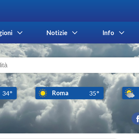
ioni
Notizie
Info
Roma
34°
35°