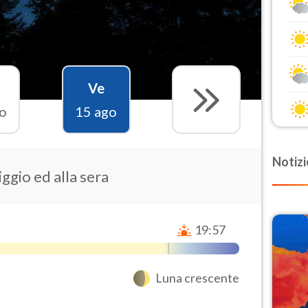
Ve
o
15 ago
Notizi
ggio ed alla sera
19:57
Luna crescente