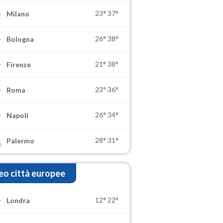
23°
37°
Milano
26°
38°
Bologna
21°
38°
Firenze
23°
36°
Roma
26°
34°
Napoli
28°
31°
Palermo
o città europee
12°
22°
Londra