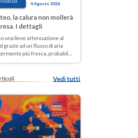
TENDENZA
4 Agosto 2026
eo, la calura non mollerà
presa. I dettagli
o una lieve attenuazione al
 grazie ad un flusso di aria
germente più fresca, probabile
o rinforzo dell’anticiclone
icano entro Ferragosto
rticoli
Vedi tutti