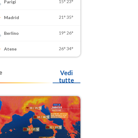
15°
23°
Parigi
21°
35°
Madrid
19°
26°
Berlino
26°
34°
Atene
e
Vedi
tutte