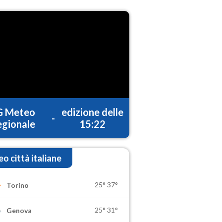
G Meteo
edizione delle
-
gionale
15:22
o città italiane
25°
37°
Torino
25°
31°
Genova