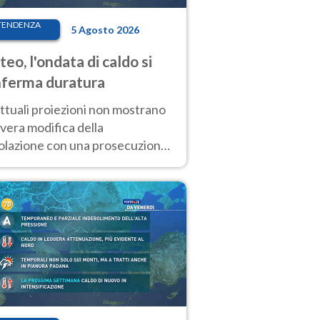
TENDENZA
5 Agosto 2026
eo, l'ondata di caldo si
ferma duratura
ttuali proiezioni non mostrano
vera modifica della
colazione con una prosecuzione
caldo fuori scala per molti
ni, compresa la settimana di
ragosto