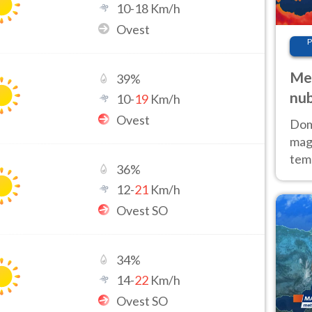
10
-
18
Km/h
Ovest
P
Met
39
%
nub
10
-
19
Km/h
Sud
Ovest
Doma
magg
temp
36
%
sem
12
-
21
Km/h
prev
Ovest SO
34
%
14
-
22
Km/h
Ovest SO