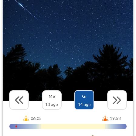
Me
Gi
13 ago
14 ago
06:05
19:58