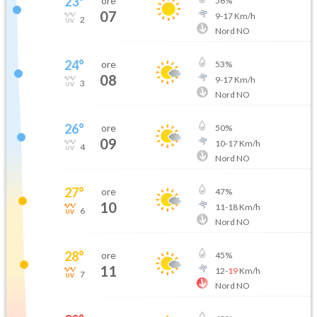
23
°
ore
56
%
07
9
-
17
Km/h
2
Nord NO
24
°
ore
53
%
08
9
-
17
Km/h
3
Nord NO
26
°
ore
50
%
09
10
-
17
Km/h
4
Nord NO
27
°
ore
47
%
10
11
-
18
Km/h
6
Nord NO
28
°
ore
45
%
11
12
-
19
Km/h
7
Nord NO