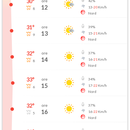
30
°
ore
42
%
12
13
-
20
Km/h
8
Nord
31
°
ore
39
%
13
15
-
21
Km/h
9
Nord
32
°
ore
37
%
14
16
-
21
Km/h
8
Nord
33
°
ore
34
%
15
17
-
22
Km/h
6
Nord
32
°
ore
37
%
16
16
-
22
Km/h
5
Nord