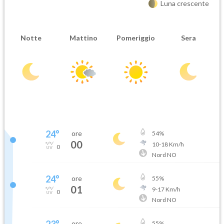
Luna crescente
Notte
Mattino
Pomeriggio
Sera
24
°
ore
54
%
00
10
-
18
Km/h
0
Nord NO
24
°
ore
55
%
01
9
-
17
Km/h
0
Nord NO
ore
55
%