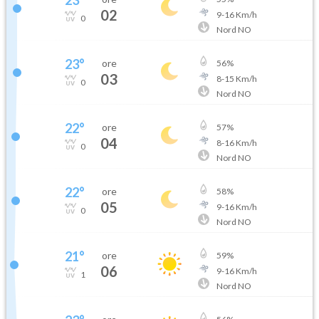
23
°
02
9
-
16
Km/h
0
Nord NO
23
°
ore
56
%
03
8
-
15
Km/h
0
Nord NO
22
°
ore
57
%
04
8
-
16
Km/h
0
Nord NO
22
°
ore
58
%
05
9
-
16
Km/h
0
Nord NO
21
°
ore
59
%
06
9
-
16
Km/h
1
Nord NO