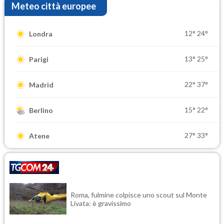
Meteo città europee
12°
24°
Londra
13°
25°
Parigi
22°
37°
Madrid
15°
22°
Berlino
27°
33°
Atene
Roma, fulmine colpisce uno scout sul Monte
Livata: è gravissimo