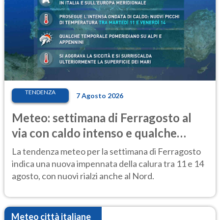
TENDENZA
7 Agosto 2026
Meteo: settimana di Ferragosto al
via con caldo intenso e qualche
temporale
La tendenza meteo per la settimana di Ferragosto
indica una nuova impennata della calura tra 11 e 14
agosto, con nuovi rialzi anche al Nord.
Meteo città italiane