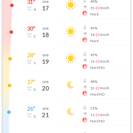
31
°
ore
40
%
17
15
-
22
Km/h
4
Nord
30
°
ore
43
%
18
14
-
22
Km/h
2
Nord
28
°
ore
45
%
19
13
-
22
Km/h
1
Nord NO
27
°
ore
48
%
20
12
-
22
Km/h
0
Nord NO
26
°
ore
51
%
21
11
-
21
Km/h
0
Nord NO