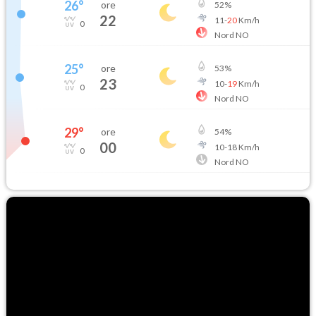
26
°
ore
52
%
22
11
-
20
Km/h
0
Nord NO
25
°
ore
53
%
23
10
-
19
Km/h
0
Nord NO
29
°
ore
54
%
00
10
-
18
Km/h
0
Nord NO