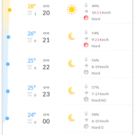
28
°
ore
49
%
20
10
-
21
Km/h
1
Nord
26
°
ore
54
%
21
9
-
21
Km/h
0
Nord
25
°
ore
56
%
22
8
-
19
Km/h
0
Nord
25
°
ore
57
%
23
7
-
17
Km/h
0
Nord NO
24
°
ore
58
%
00
6
-
15
Km/h
0
Nord O