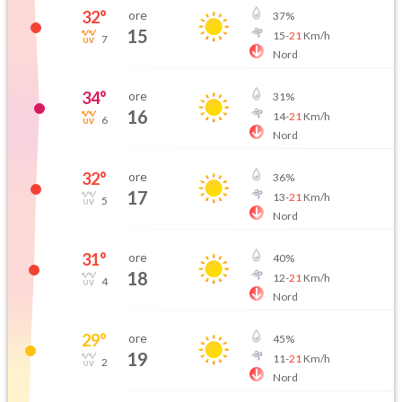
32
°
ore
37
%
15
15
-
21
Km/h
7
Nord
34
°
ore
31
%
16
14
-
21
Km/h
6
Nord
32
°
ore
36
%
17
13
-
21
Km/h
5
Nord
31
°
ore
40
%
18
12
-
21
Km/h
4
Nord
29
°
ore
45
%
19
11
-
21
Km/h
2
Nord