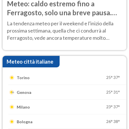
Meteo: caldo estremo fino a
Ferragosto, solo una breve pausa.
Ecco dove
La tendenza meteo per il weekend e l'inizio della
prossima settimana, quella che ci condurrà al
Ferragosto, vede ancora temperature molto
elevate
Meteo città italiane
25°
37°
Torino
25°
31°
Genova
23°
37°
Milano
26°
38°
Bologna