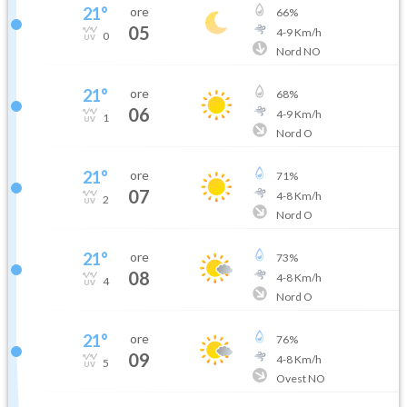
21
°
ore
66
%
05
4
-
9
Km/h
0
Nord NO
21
°
ore
68
%
06
4
-
9
Km/h
1
Nord O
21
°
ore
71
%
07
4
-
8
Km/h
2
Nord O
21
°
ore
73
%
08
4
-
8
Km/h
4
Nord O
21
°
ore
76
%
09
4
-
8
Km/h
5
Ovest NO