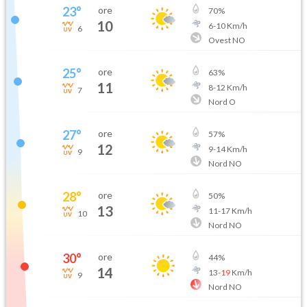
23
°
ore
70
%
10
6
-
10
Km/h
6
Ovest NO
25
°
ore
63
%
11
8
-
12
Km/h
7
Nord O
27
°
ore
57
%
12
9
-
14
Km/h
9
Nord NO
28
°
ore
50
%
13
11
-
17
Km/h
10
Nord NO
30
°
ore
44
%
14
13
-
19
Km/h
9
Nord NO