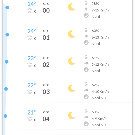
24
°
ore
58
%
00
7
-
15
Km/h
0
Nord
24
°
ore
60
%
01
6
-
13
Km/h
0
Nord
23
°
ore
61
%
02
5
-
12
Km/h
0
Nord
22
°
ore
62
%
03
4
-
10
Km/h
0
Nord NO
21
°
ore
63
%
04
4
-
9
Km/h
0
Nord NO