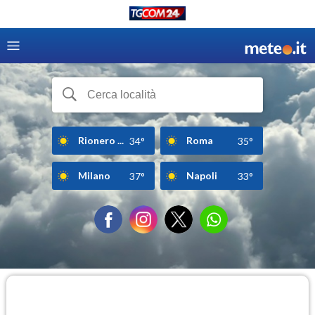
Rionero ...
Roma
34°
35°
Milano
Napoli
37°
33°