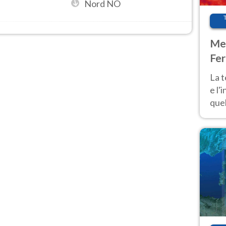
Nord NO
Met
Fer
pau
La 
e l'
quel
Fer
tem