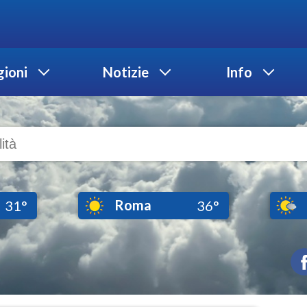
ioni
Notizie
Info
Roma
31°
36°