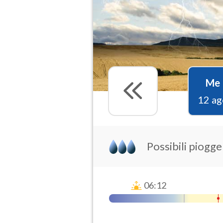
Me
12 ag
Possibili piogg
06:12