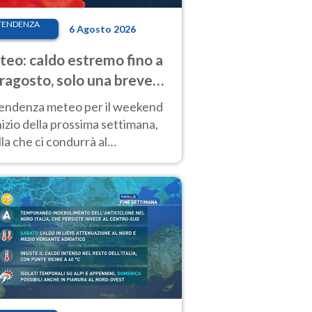
TENDENZA
6 Agosto 2026
eo: caldo estremo fino a
ragosto, solo una breve
sa. Ecco dove
tendenza meteo per il weekend
inizio della prossima settimana,
la che ci condurrà al
ragosto, vede ancora
perature molto elevate