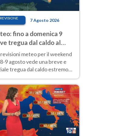
REVISIONE
7 Agosto 2026
eo: fino a domenica 9
ve tregua dal caldo al
d! Altrove calura e afa
revisioni meteo per il weekend
'8-9 agosto vede una breve e
iale tregua dal caldo estremo
Nord mentre altrove persistono
radi.