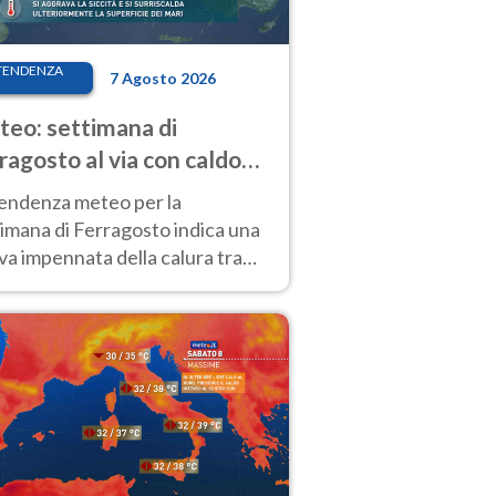
TENDENZA
7 Agosto 2026
eo: settimana di
ragosto al via con caldo
enso e qualche temporale
tendenza meteo per la
imana di Ferragosto indica una
a impennata della calura tra
 14 agosto, con nuovi rialzi
he al Nord.