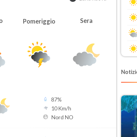
o
Sera
Pomeriggio
Notizi
87
%
10
Km/h
Nord NO