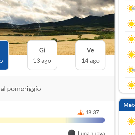
Gi
Ve
o
13 ago
14 ago
e al pomeriggio
Mete
18:37
Luna nuova