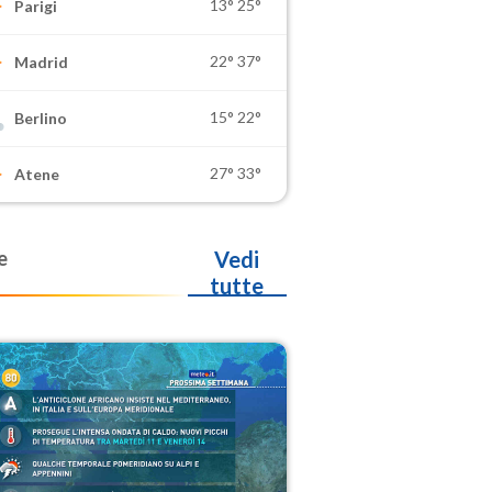
13°
25°
Parigi
22°
37°
Madrid
15°
22°
Berlino
27°
33°
Atene
e
Vedi
tutte