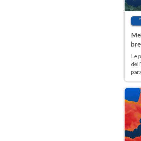
P
Met
bre
Nor
Le p
dell
parz
al 
40 g