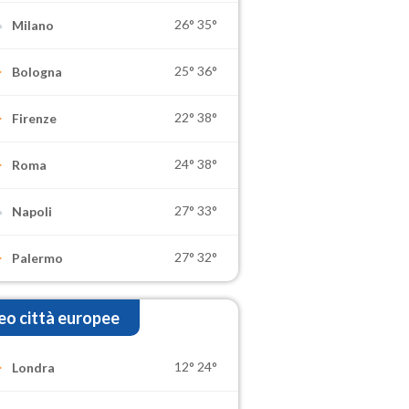
26°
35°
Milano
25°
36°
Bologna
22°
38°
Firenze
24°
38°
Roma
27°
33°
Napoli
27°
32°
Palermo
o città europee
12°
24°
Londra