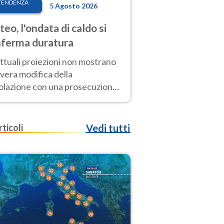
TENDENZA
5 Agosto 2026
eo, l'ondata di caldo si
ferma duratura
ttuali proiezioni non mostrano
vera modifica della
colazione con una prosecuzione
caldo fuori scala per molti
ni, compresa la settimana di
ragosto
rticoli
Vedi tutti