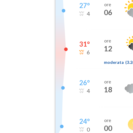
27
°
ore
06
4
ore
31
°
12
6
moderata
(
3.
26
°
ore
18
4
24
°
ore
00
0