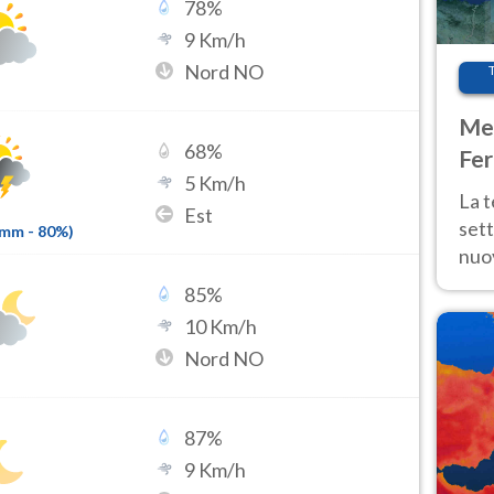
78
%
9
Km/h
Nord NO
Met
68
%
Fer
5
Km/h
int
La 
Est
sett
2mm
-
80
%)
nuov
11 e
85
%
anc
10
Km/h
Nord NO
87
%
9
Km/h