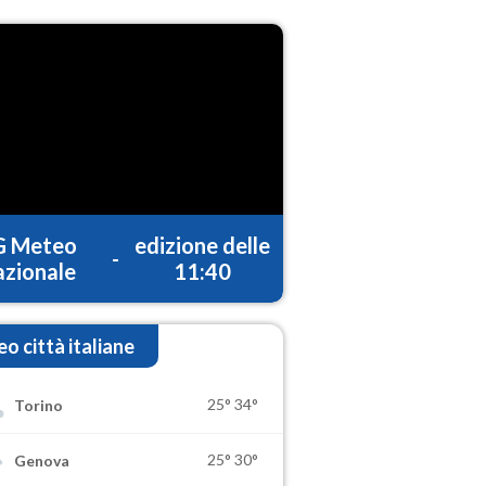
G Meteo
edizione delle
-
zionale
11:40
o città italiane
25°
34°
Torino
25°
30°
Genova