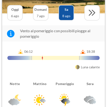
Oggi
Domani
Sa
6 ago
7 ago
8 ago
Vento al pomeriggio con possibili piogge al
pomeriggio
06:12
18:38
Luna calante
Notte
Mattino
Pomeriggio
Sera