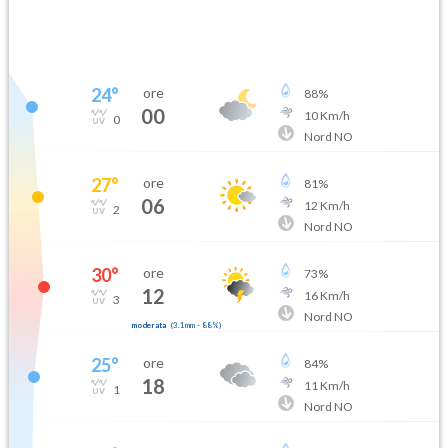
24
°
ore
88
%
00
10
Km/h
0
Nord NO
27
°
ore
81
%
06
12
Km/h
2
Nord NO
30
°
ore
73
%
12
16
Km/h
3
Nord NO
moderata
(
3.1mm
-
88
%)
25
°
ore
84
%
18
11
Km/h
1
Nord NO