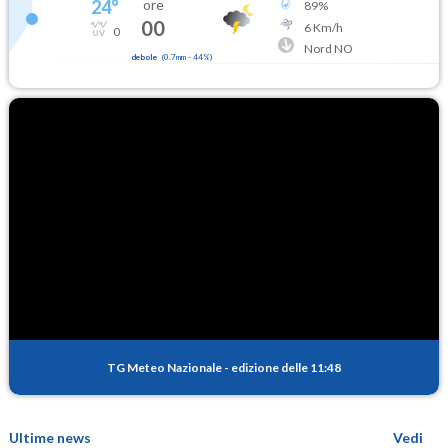
24
°
ore
89
%
00
6
Km/h
0
Nord NO
debole
(
0.7mm
-
44
%)
TG Meteo Nazionale
-
edizione delle 11:48
Ultime news
Vedi