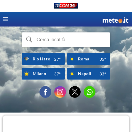
Rio Hato
Roma
27°
35°
Milano
Napoli
37°
33°