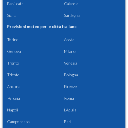
Basilicata
Calabria
Sicilia
Sardegna
Previsioni meteo per le città italiane
Torino
Aosta
Genova
Milano
Trento
Venezia
Trieste
Bologna
Ancona
Firenze
Perugia
Roma
Napoli
L'Aquila
Campobasso
Bari