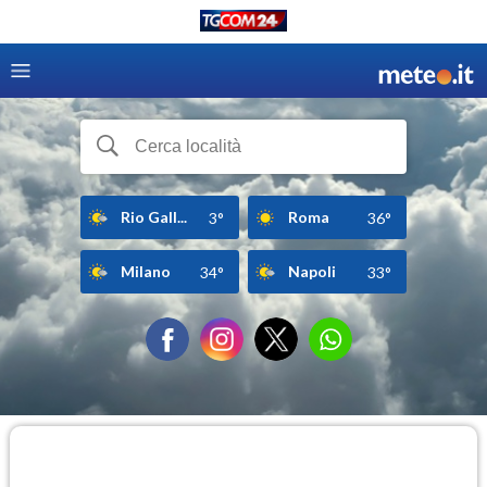
Rio Gall...
Roma
3°
36°
Milano
Napoli
34°
33°