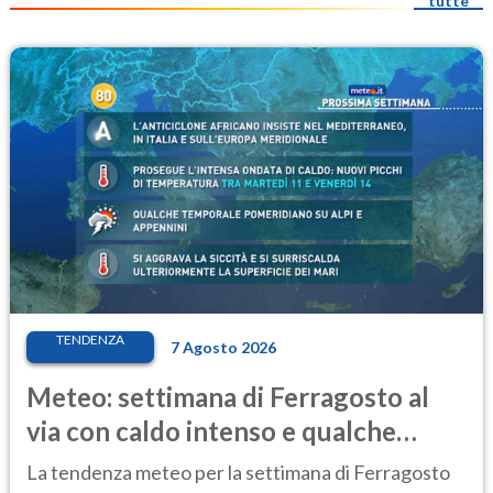
tutte
TENDENZA
7 Agosto 2026
Meteo: settimana di Ferragosto al
via con caldo intenso e qualche
temporale
La tendenza meteo per la settimana di Ferragosto