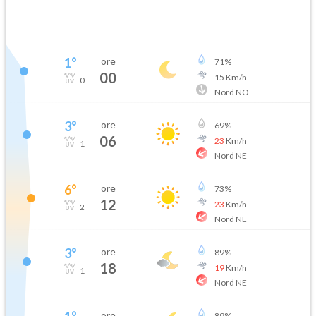
1
°
ore
71
%
00
15
Km/h
0
Nord NO
3
°
ore
69
%
06
23
Km/h
1
Nord NE
6
°
ore
73
%
12
23
Km/h
2
Nord NE
3
°
ore
89
%
18
19
Km/h
1
Nord NE
ore
89
%