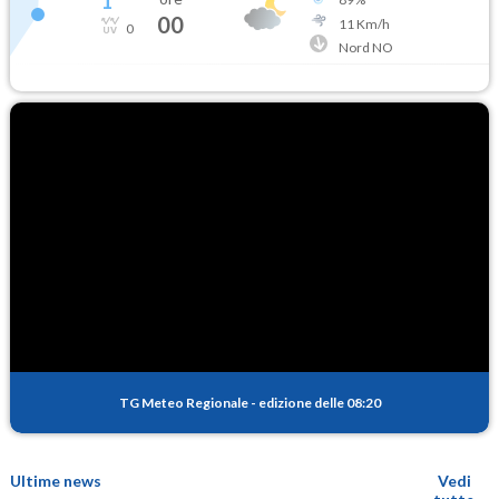
1
°
00
11
Km/h
0
Nord NO
TG Meteo Regionale
-
edizione delle 08:20
Ultime news
Vedi