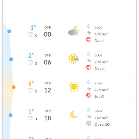
-1
°
ore
88
%
00
19
Km/h
0
Ovest
2
°
ore
80
%
06
29
Km/h
2
Ovest
6
°
ore
78
%
12
27
Km/h
2
Sud O
1
°
ore
86
%
18
14
Km/h
1
Ovest SO
ore
81
%