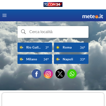
Rio Gall...
Roma
3°
36°
Milano
Napoli
34°
33°