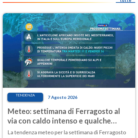
tutte
TENDENZA
7 Agosto 2026
Meteo: settimana di Ferragosto al
via con caldo intenso e qualche
temporale
La tendenza meteo per la settimana di Ferragosto