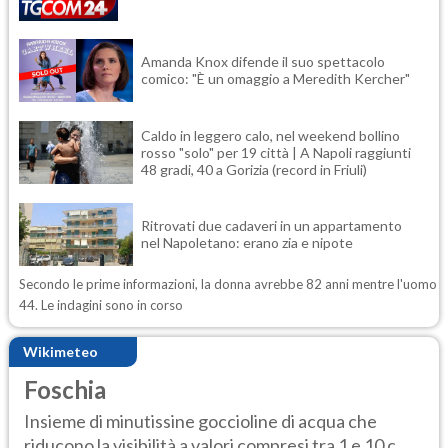
Amanda Knox difende il suo spettacolo
comico: "È un omaggio a Meredith Kercher"
Caldo in leggero calo, nel weekend bollino
rosso "solo" per 19 città | A Napoli raggiunti
48 gradi, 40 a Gorizia (record in Friuli)
Ritrovati due cadaveri in un appartamento
nel Napoletano: erano zia e nipote
Secondo le prime informazioni, la donna avrebbe 82 anni mentre l'uomo
44. Le indagini sono in corso
Wikimeteo
Foschia
Insieme di minutissine goccioline di acqua che
riducono la visibilità a valori compresi tra 1 e 10 c...