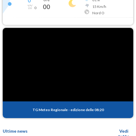
0
°
00
15
Km/h
0
Nord O
TG Meteo Regionale
-
edizione delle 08:20
Ultime news
Vedi