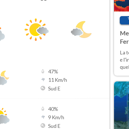
Met
Fer
pau
La 
e l'
quel
47
%
Fer
11
Km/h
tem
Sud E
40
%
9
Km/h
Sud E