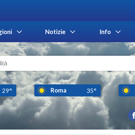
ioni
Notizie
Info
Roma
29°
35°