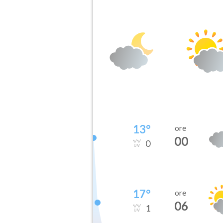
13
°
ore
00
0
17
°
ore
06
1