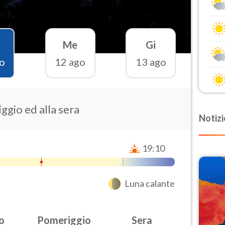
Me
Gi
o
12 ago
13 ago
ggio ed alla sera
Notizi
19:10
Luna calante
o
Pomeriggio
Sera