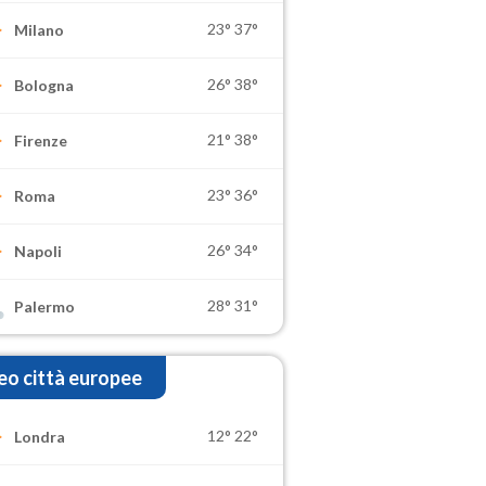
23°
37°
Milano
26°
38°
Bologna
21°
38°
Firenze
23°
36°
Roma
26°
34°
Napoli
28°
31°
Palermo
o città europee
12°
22°
Londra