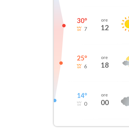
30
°
ore
12
7
25
°
ore
18
6
14
°
ore
00
0