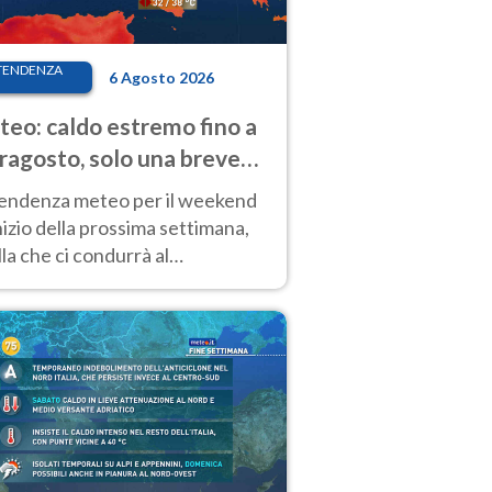
TENDENZA
6 Agosto 2026
eo: caldo estremo fino a
ragosto, solo una breve
sa. Ecco dove
tendenza meteo per il weekend
inizio della prossima settimana,
la che ci condurrà al
ragosto, vede ancora
perature molto elevate