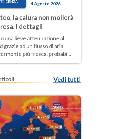
TENDENZA
4 Agosto 2026
eo, la calura non mollerà
presa. I dettagli
o una lieve attenuazione al
 grazie ad un flusso di aria
germente più fresca, probabile
o rinforzo dell’anticiclone
icano entro Ferragosto
rticoli
Vedi tutti