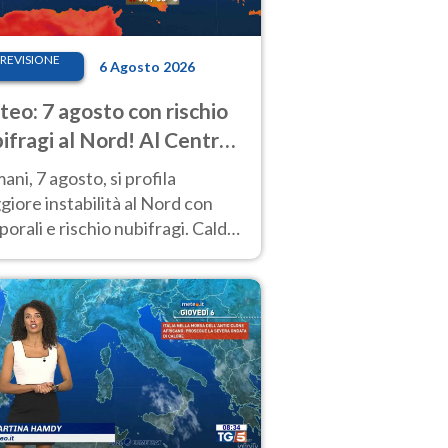
REVISIONE
6 Agosto 2026
eo: 7 agosto con rischio
ifragi al Nord! Al Centro-
 caldo estremo
ni, 7 agosto, si profila
iore instabilità al Nord con
orali e rischio nubifragi. Caldo
pre estremo al Centro-Sud. Le
isioni.