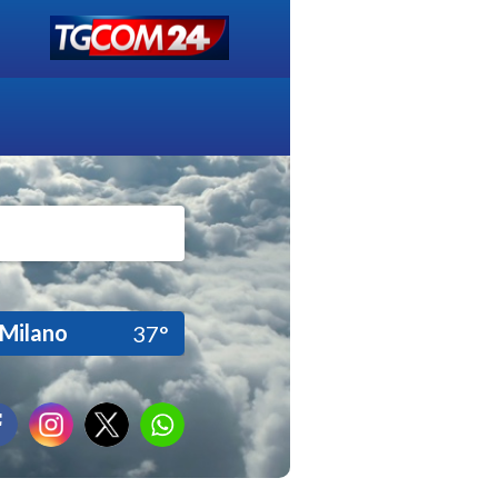
Milano
37°