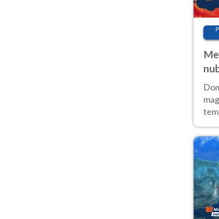
P
Met
nub
Sud
Doma
magg
temp
sem
prev