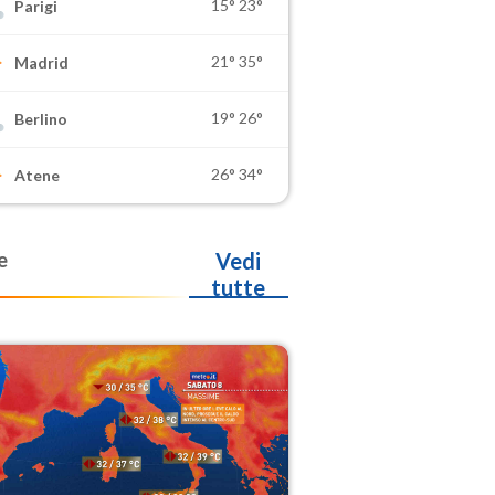
15°
23°
Parigi
21°
35°
Madrid
19°
26°
Berlino
26°
34°
Atene
e
Vedi
tutte