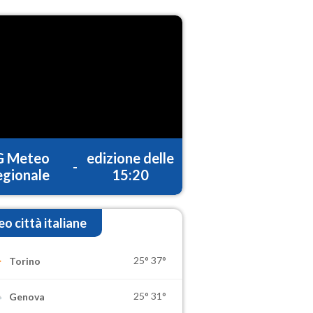
G Meteo
edizione delle
-
gionale
15:20
o città italiane
25°
37°
Torino
25°
31°
Genova