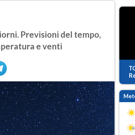
iorni. Previsioni del tempo,
mperatura e venti
T
Re
Mete