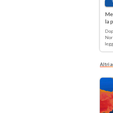
Met
la 
Dop
Nord
leg
nuov
afr
Altri a