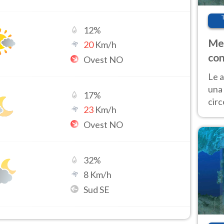
12
%
Met
20
Km/h
con
Ovest NO
Le a
una 
17
%
cir
23
Km/h
del 
Ovest NO
gior
Fer
32
%
8
Km/h
Sud SE