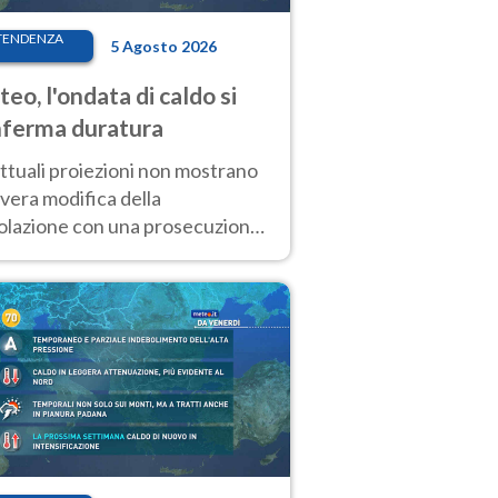
TENDENZA
5 Agosto 2026
eo, l'ondata di caldo si
ferma duratura
ttuali proiezioni non mostrano
vera modifica della
colazione con una prosecuzione
caldo fuori scala per molti
ni, compresa la settimana di
ragosto