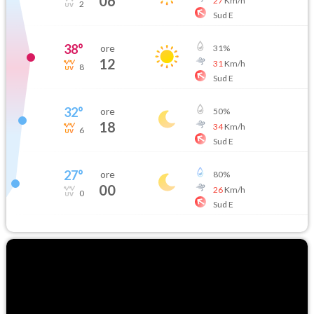
06
27
Km/h
2
Sud E
38
°
ore
31
%
12
31
Km/h
8
Sud E
32
°
ore
50
%
18
34
Km/h
6
Sud E
27
°
ore
80
%
00
26
Km/h
0
Sud E