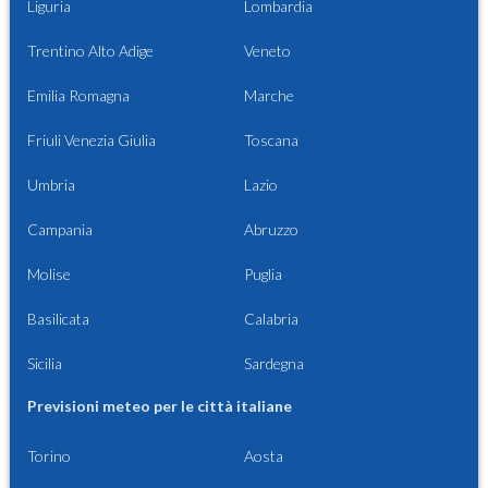
Liguria
Lombardia
Trentino Alto Adige
Veneto
Emilia Romagna
Marche
Friuli Venezia Giulia
Toscana
Umbria
Lazio
Campania
Abruzzo
Molise
Puglia
Basilicata
Calabria
Sicilia
Sardegna
Previsioni meteo per le città italiane
Torino
Aosta