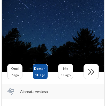
Oggi
Domani
Me
9 ago
10 ago
11 ago
Giornata ventosa