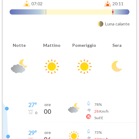
07:02
20:11
Luna calante
Notte
Mattino
Pomeriggio
Sera
27
°
ore
78
%
00
28
Km/h
0
Sud E
29
°
ore
73
%