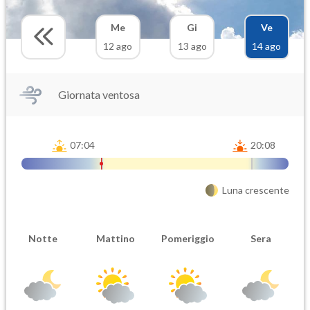
Me
Gi
Ve
12 ago
13 ago
14 ago
Giornata ventosa
07:04
20:08
Luna crescente
Notte
Mattino
Pomeriggio
Sera