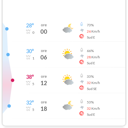
28
°
ore
73
%
00
26
Km/h
0
Sud E
30
°
ore
66
%
06
28
Km/h
1
Sud E
38
°
ore
33
%
12
32
Km/h
5
Sud SE
32
°
ore
53
%
18
32
Km/h
5
Sud E