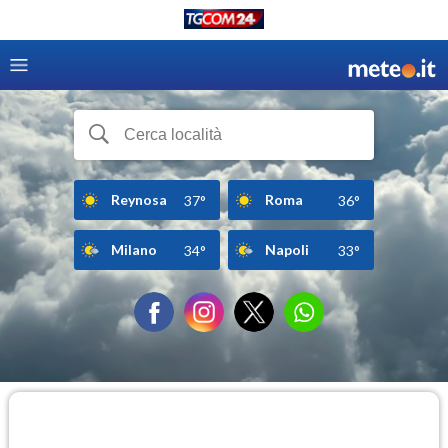
Reynosa
Roma
37°
36°
Milano
Napoli
34°
33°