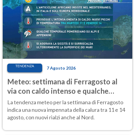
TENDENZA
7 Agosto 2026
Meteo: settimana di Ferragosto al
via con caldo intenso e qualche
temporale
La tendenza meteo per la settimana di Ferragosto
indica una nuova impennata della calura tra 11 e 14
agosto, con nuovi rialzi anche al Nord.