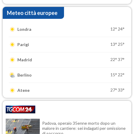
Meteo città europee
12°
24°
Londra
13°
25°
Parigi
22°
37°
Madrid
15°
22°
Berlino
27°
33°
Atene
Padova, operaio 35enne morto dopo un
malore in cantiere: sei indagati per omissione
di soccorso