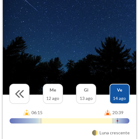
Me
Gi
Ve
12 ago
13 ago
14 ago
06:15
20:39
Luna crescente