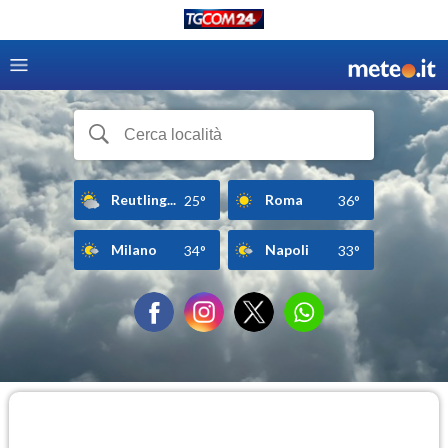
Reutling...
Roma
25°
36°
Milano
Napoli
34°
33°