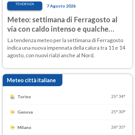
TENDENZA
7 Agosto 2026
Meteo: settimana di Ferragosto al
via con caldo intenso e qualche
temporale
La tendenza meteo per la settimana di Ferragosto
indica una nuova impennata della calura tra 11 e 14
agosto, con nuovi rialzi anche al Nord.
Meteo città italiane
25°
34°
Torino
25°
30°
Genova
26°
35°
Milano