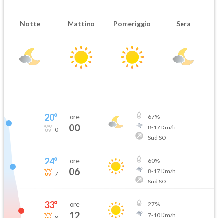
Notte
Mattino
Pomeriggio
Sera
20
°
ore
67
%
00
8
-
17
Km/h
0
Sud SO
24
°
ore
60
%
06
8
-
17
Km/h
7
Sud SO
33
°
ore
27
%
12
7
-
10
Km/h
8