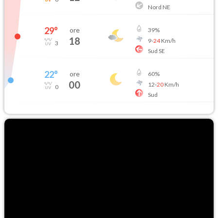
Nord NE
29
°
ore
39
%
18
9
-
24
Km/h
3
Sud SE
22
°
ore
60
%
00
12
-
20
Km/h
0
Sud