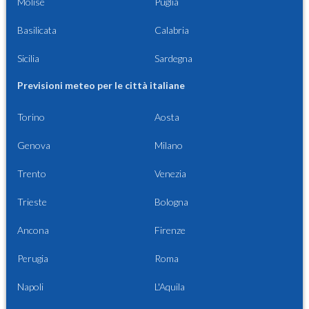
Molise
Puglia
Basilicata
Calabria
Sicilia
Sardegna
Previsioni meteo per le città italiane
Torino
Aosta
Genova
Milano
Trento
Venezia
Trieste
Bologna
Ancona
Firenze
Perugia
Roma
Napoli
L'Aquila