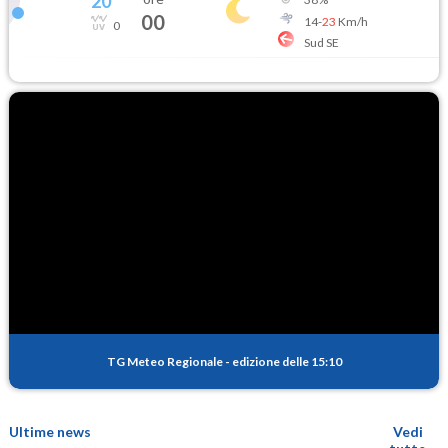
20
°
00
14
-
23
Km/h
0
Sud SE
TG Meteo Regionale
-
edizione delle 15:10
Ultime news
Vedi