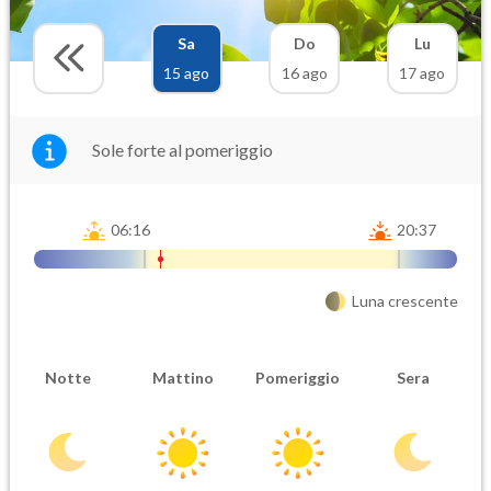
Sa
Do
Lu
15 ago
16 ago
17 ago
Sole forte al pomeriggio
06:16
20:37
Luna crescente
Notte
Mattino
Pomeriggio
Sera