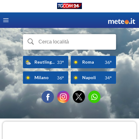
Reutling...
Roma
33°
36°
Milano
Napoli
36°
34°