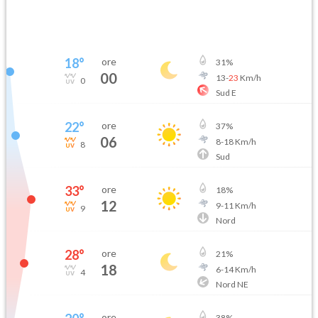
18
°
ore
31
%
00
13
-
23
Km/h
0
Sud E
22
°
ore
37
%
06
8
-
18
Km/h
8
Sud
33
°
ore
18
%
12
9
-
11
Km/h
9
Nord
28
°
ore
21
%
18
6
-
14
Km/h
4
Nord NE
ore
38
%