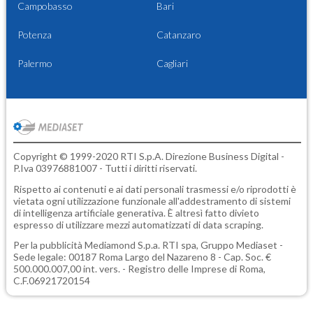
Campobasso
Bari
Potenza
Catanzaro
Palermo
Cagliari
Copyright © 1999-2020 RTI S.p.A. Direzione Business Digital -
P.Iva 03976881007 - Tutti i diritti riservati.
Rispetto ai contenuti e ai dati personali trasmessi e/o riprodotti è
vietata ogni utilizzazione funzionale all'addestramento di sistemi
di intelligenza artificiale generativa. È altresì fatto divieto
espresso di utilizzare mezzi automatizzati di data scraping.
Per la pubblicità
Mediamond S.p.a.
RTI spa, Gruppo Mediaset -
Sede legale: 00187 Roma Largo del Nazareno 8 - Cap. Soc. €
500.000.007,00 int. vers. - Registro delle Imprese di Roma,
C.F.06921720154