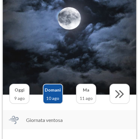
Oggi
Domani
Ma
9 ago
10 ago
11 ago
Giornata ventosa