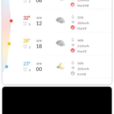
06
23
Km/h
1
Nord NE
32
°
ore
35
%
12
28
Km/h
3
Nord E
28
°
ore
46
%
18
21
Km/h
1
Nord E
23
°
ore
56
%
00
10
Km/h
0
Est NE