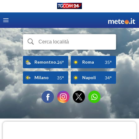
Remontno...
Roma
36°
35°
Milano
Napoli
35°
34°