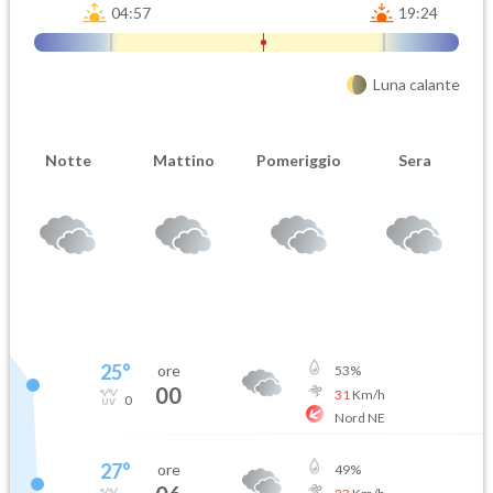
04:57
19:24
Luna calante
Notte
Mattino
Pomeriggio
Sera
25
°
ore
53
%
00
31
Km/h
0
Nord NE
27
°
ore
49
%