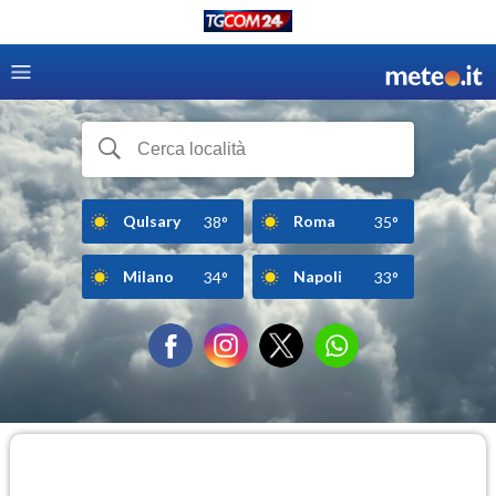
Qulsary
Roma
38°
35°
Milano
Napoli
34°
33°