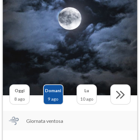
Oggi
Domani
Lu
8 ago
9 ago
10 ago
Giornata ventosa