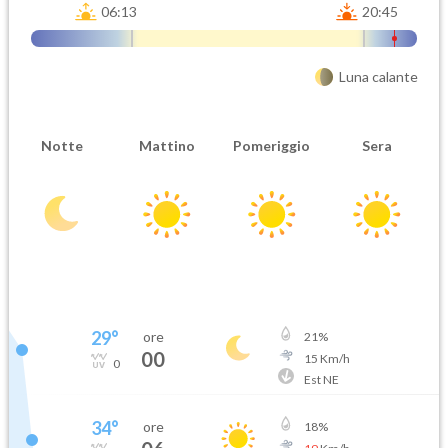
06:13
20:45
Luna calante
Notte
Mattino
Pomeriggio
Sera
29
°
ore
21
%
00
15
Km/h
0
Est NE
34
°
ore
18
%