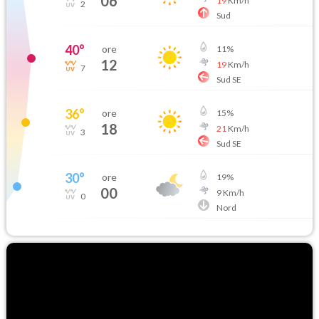
06
19
Km/h
2
Sud
40
°
ore
11
%
12
19
Km/h
7
Sud SE
36
°
ore
15
%
18
21
Km/h
3
Sud SE
30
°
ore
19
%
00
9
Km/h
0
Nord