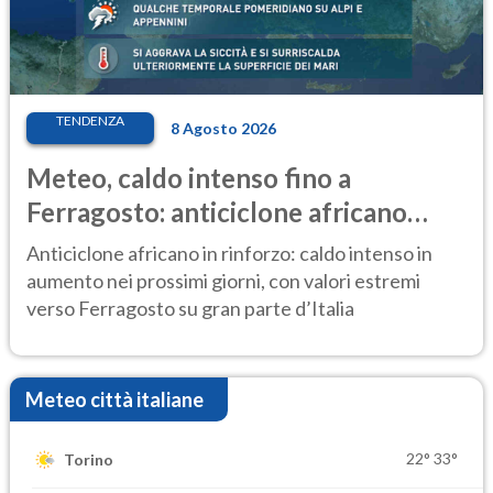
TENDENZA
8 Agosto 2026
Meteo, caldo intenso fino a
Ferragosto: anticiclone africano
ancora protagonista
Anticiclone africano in rinforzo: caldo intenso in
aumento nei prossimi giorni, con valori estremi
verso Ferragosto su gran parte d’Italia
Meteo città italiane
22°
33°
Torino