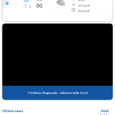
26
°
00
15
Km/h
0
Nord NE
TG Meteo Regionale
-
edizione delle 15:13
Ultime news
Vedi