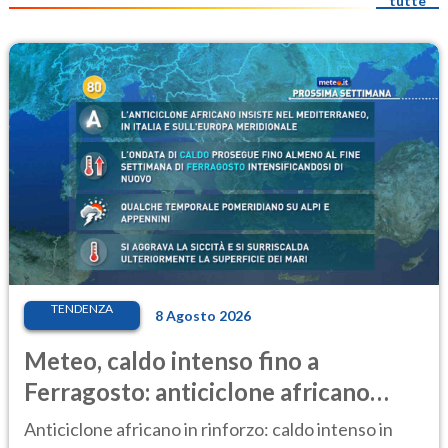
tutte
TENDENZA
8 Agosto 2026
Meteo, caldo intenso fino a
Ferragosto: anticiclone africano
ancora protagonista
Anticiclone africano in rinforzo: caldo intenso in