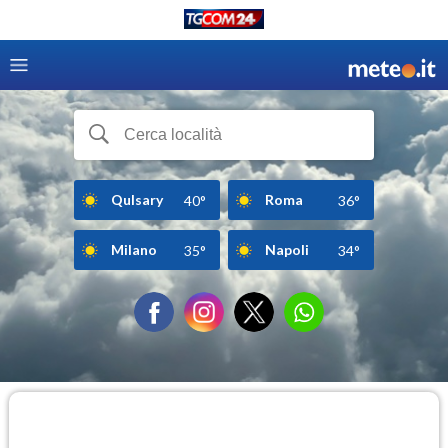
Qulsary
Roma
40°
36°
Milano
Napoli
35°
34°