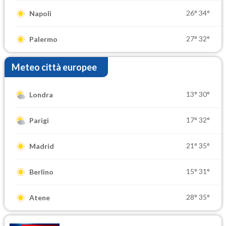
26°
34°
Napoli
27°
32°
Palermo
Meteo città europee
13°
30°
Londra
17°
32°
Parigi
21°
35°
Madrid
15°
31°
Berlino
28°
35°
Atene