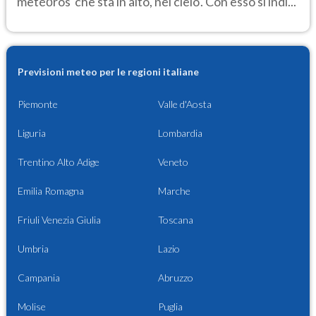
metéōros 'che sta in alto, nel cielo'. Con esso si indi...
Previsioni meteo per le regioni italiane
Piemonte
Valle d'Aosta
Liguria
Lombardia
Trentino Alto Adige
Veneto
Emilia Romagna
Marche
Friuli Venezia Giulia
Toscana
Umbria
Lazio
Campania
Abruzzo
Molise
Puglia