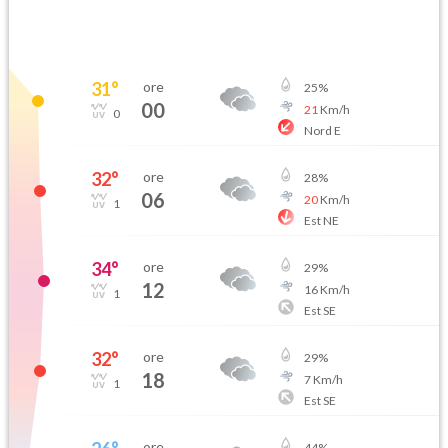
31
°
ore
25
%
00
21
Km/h
0
Nord E
32
°
ore
28
%
06
20
Km/h
1
Est NE
34
°
ore
29
%
12
16
Km/h
1
Est SE
32
°
ore
29
%
18
7
Km/h
1
Est SE
ore
44
%