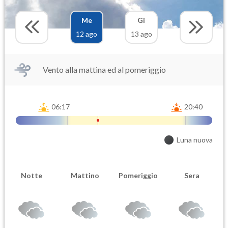
Me
Gi
12 ago
13 ago
Vento alla mattina ed al pomeriggio
06:17
20:40
Luna nuova
Notte
Mattino
Pomeriggio
Sera