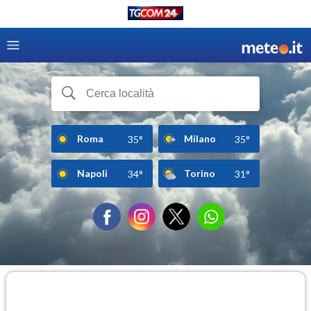
Roma
Milano
35°
35°
Napoli
Torino
34°
31°