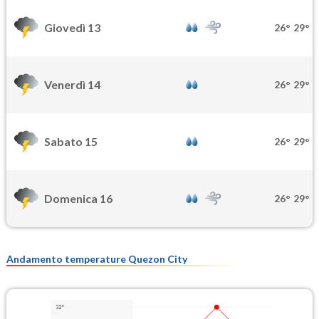
Giovedì 13
26°
29°
Venerdì 14
26°
29°
Sabato 15
26°
29°
Domenica 16
26°
29°
Andamento temperature Quezon City
32°