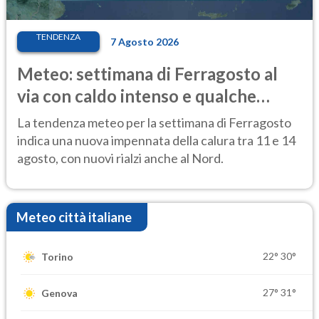
TENDENZA
7 Agosto 2026
Meteo: settimana di Ferragosto al
via con caldo intenso e qualche
temporale
La tendenza meteo per la settimana di Ferragosto
indica una nuova impennata della calura tra 11 e 14
agosto, con nuovi rialzi anche al Nord.
Meteo città italiane
22°
30°
Torino
27°
31°
Genova