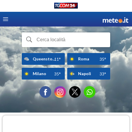
Queensto...
Roma
11°
35°
Milano
Napoli
35°
33°