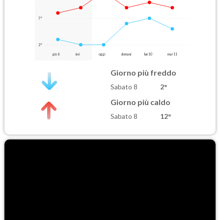
7°
2°
gio 6
ieri
oggi
domani
lun 10
mar 11
Giorno più freddo
Sabato 8
2°
Giorno più caldo
Sabato 8
12°