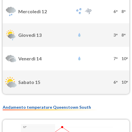
Mercoledì 12
6°
8°
Giovedì 13
3°
8°
Venerdì 14
7°
10°
Sabato 15
6°
10°
Andamento temperature Queenstown South
12°