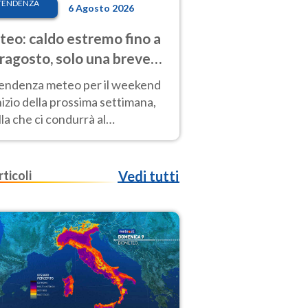
TENDENZA
6 Agosto 2026
eo: caldo estremo fino a
ragosto, solo una breve
sa. Ecco dove
tendenza meteo per il weekend
inizio della prossima settimana,
la che ci condurrà al
ragosto, vede ancora
perature molto elevate
rticoli
Vedi tutti