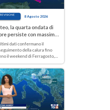
REVISIONE
8 Agosto 2026
eo, la quarta ondata di
ore persiste con massime
pre molto elevate
ultimi dati confermano il
eguimento della calura fino
eno il weekend di Ferragosto,
 tendenza a una nuova
nsificazione prossima
timana