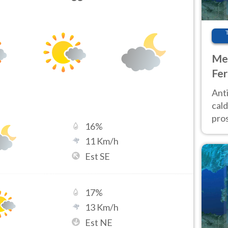
Met
Fer
afr
Anti
pro
cald
pros
16
%
ver
11
Km/h
d’It
Est SE
17
%
13
Km/h
Est NE