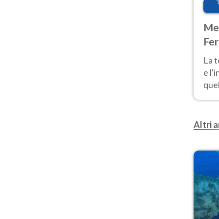
Met
Fer
pau
La 
e l'
quel
Fer
tem
Altri a