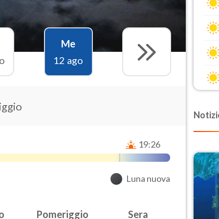
Me
o
12 ago
iggio
Notizi
19:26
Luna nuova
o
Pomeriggio
Sera