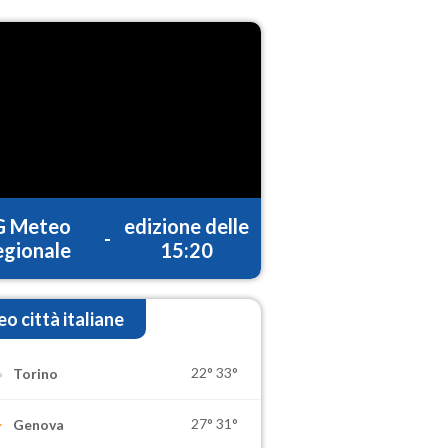
G Meteo
edizione delle
-
gionale
15:20
o città italiane
22°
33°
Torino
27°
31°
Genova