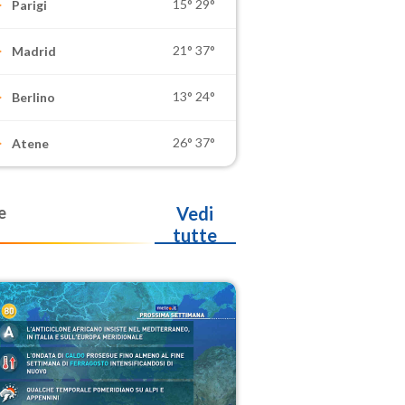
15°
29°
Parigi
21°
37°
Madrid
13°
24°
Berlino
26°
37°
Atene
e
Vedi
tutte