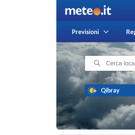
Previsioni
Reg
Qibray