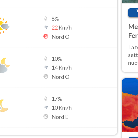
8
%
Met
22
Km/h
Fer
Nord O
int
La 
sett
10
%
nuov
14
Km/h
11 e
Nord O
anc
17
%
10
Km/h
Nord E