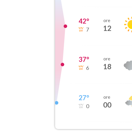
42
°
ore
12
7
37
°
ore
18
6
27
°
ore
00
0