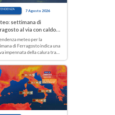
TENDENZA
7 Agosto 2026
eo: settimana di
ragosto al via con caldo
enso e qualche temporale
tendenza meteo per la
imana di Ferragosto indica una
a impennata della calura tra
 14 agosto, con nuovi rialzi
he al Nord.