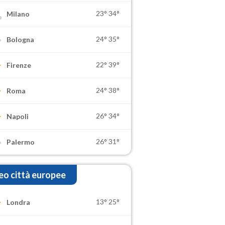
23°
34°
Milano
24°
35°
Bologna
22°
39°
Firenze
24°
38°
Roma
26°
34°
Napoli
26°
31°
Palermo
o città europee
13°
25°
Londra