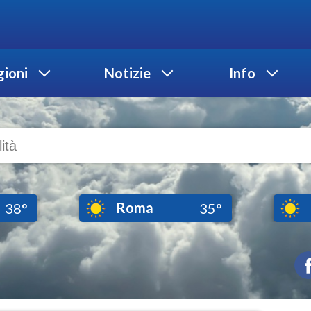
ioni
Notizie
Info
Roma
38°
35°