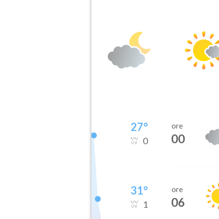
27
°
ore
00
0
31
°
ore
06
1