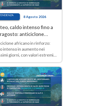
TENDENZA
8 Agosto 2026
eo, caldo intenso fino a
ragosto: anticiclone
icano ancora
ciclone africano in rinforzo:
tagonista
o intenso in aumento nei
simi giorni, con valori estremi
so Ferragosto su gran parte
alia