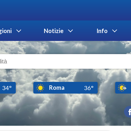
ioni
Notizie
Info
Roma
34°
36°