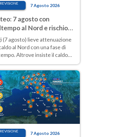
REVISIONE
7 Agosto 2026
eo: 7 agosto con
tempo al Nord e rischio
ifragi. Altrove caldo
 (7 agosto) lieve attenuazione
tremo
caldo al Nord con una fase di
empo. Altrove insiste il caldo
emo con picchi di 40°C. Le
isioni
REVISIONE
7 Agosto 2026