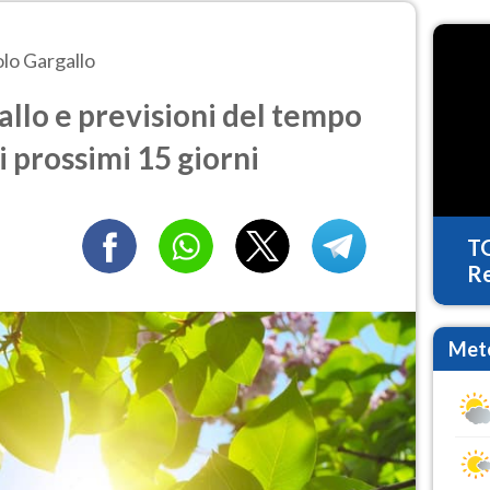
olo Gargallo
llo e previsioni del tempo
i prossimi 15 giorni
T
Re
Mete