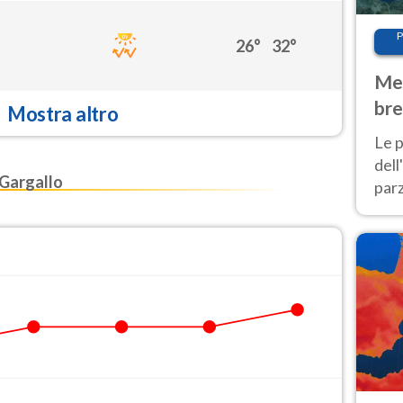
P
26°
32°
Met
bre
Mostra altro
Nor
Le p
dell
Gargallo
parz
al 
40 g