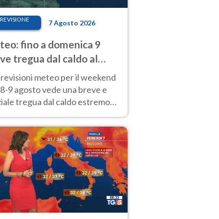
REVISIONE
7 Agosto 2026
eo: fino a domenica 9
ve tregua dal caldo al
d! Altrove calura e afa
revisioni meteo per il weekend
'8-9 agosto vede una breve e
iale tregua dal caldo estremo
Nord mentre altrove persistono
radi.