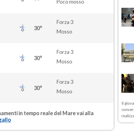
Poco mosso
Forza 3
30°
Mosso
Forza 3
30°
Mosso
Forza 3
30°
Mosso
Il giov
convers
rnamenti in tempo reale del Mare vai alla
realizz
gallo