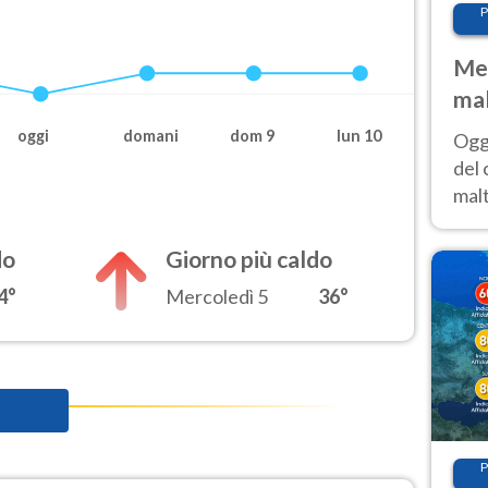
P
Met
mal
nub
oggi
domani
dom 9
lun 10
Oggi
es
del 
malt
estr
prev
do
Giorno più caldo
4°
Mercoledì 5
36°
P