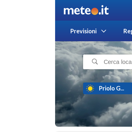
Previsioni
Reg
Priolo G...