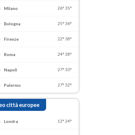
26°
35°
Milano
25°
36°
Bologna
22°
38°
Firenze
24°
38°
Roma
27°
33°
Napoli
27°
32°
Palermo
o città europee
12°
24°
Londra