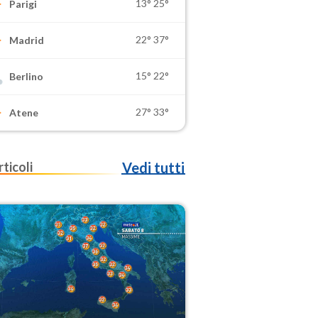
13°
25°
Parigi
22°
37°
Madrid
15°
22°
Berlino
27°
33°
Atene
rticoli
Vedi tutti