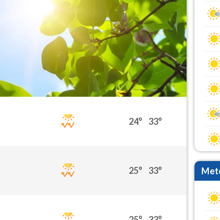
24°
33°
25°
33°
Mete
25°
33°