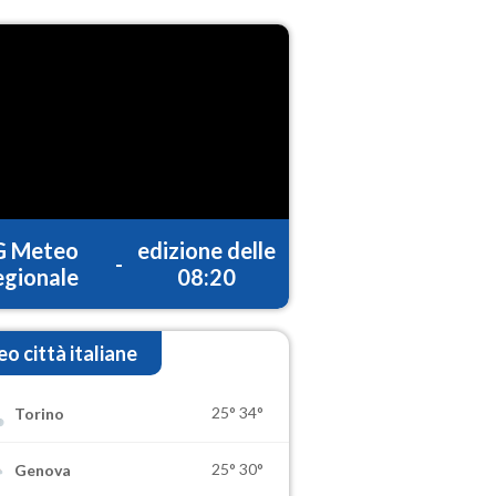
G Meteo
edizione delle
-
gionale
08:20
o città italiane
25°
34°
Torino
25°
30°
Genova