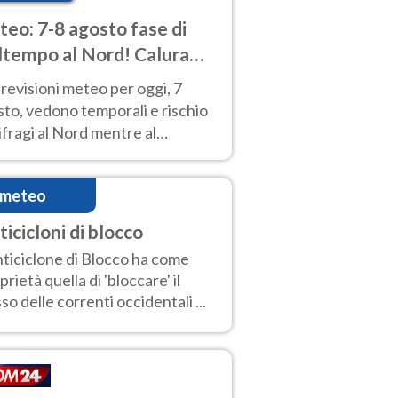
eo: 7-8 agosto fase di
tempo al Nord! Calura
o a Ferragosto
revisioni meteo per oggi, 7
to, vedono temporali e rischio
fragi al Nord mentre al
tro-Sud sole e caldo sempre
to intenso.
imeteo
ticicloni di blocco
nticiclone di Blocco ha come
prietà quella di 'bloccare' il
sso delle correnti occidentali ...