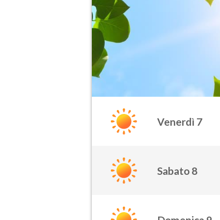
Venerdì 7
Sabato 8
Domenica 9