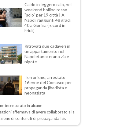
Caldo in leggero calo, nel
weekend bollino rosso
"solo" per 19 città | A
Napoli raggiunti 48 gradi,
40 a Gorizia (record in
Friuli)
Ritrovati due cadaveri in
un appartamento nel
Napoletano: erano zia e
nipote
Terrorismo, arrestato
16enne del Comasco per
propaganda jihadista e
neonazista
ane incensurato in alcune
azioni affermava di avere collaborato alla
azione di contenuti di propaganda Isis