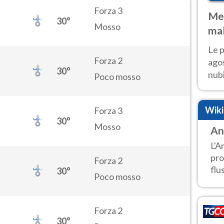
Forza 3
Met
30°
Mosso
mal
fin
Le p
Forza 2
agos
30°
nubi
Poco mosso
Cen
mol
Wik
Forza 3
30°
Mosso
An
L'A
pro
Forza 2
flu
30°
Poco mosso
Forza 2
30°