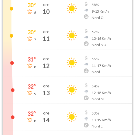
30
°
ore
58
%
10
9
-
15
Km/h
6
Nord O
30
°
ore
57
%
11
10
-
16
Km/h
7
Nord NO
31
°
ore
56
%
12
11
-
17
Km/h
8
Nord
32
°
ore
54
%
13
12
-
18
Km/h
9
Nord NE
32
°
ore
53
%
14
13
-
19
Km/h
8
Nord E