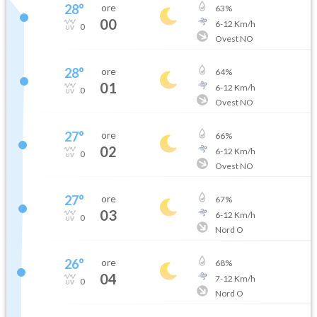
28
°
ore
63
%
00
6
-
12
Km/h
0
Ovest NO
28
°
ore
64
%
01
6
-
12
Km/h
0
Ovest NO
27
°
ore
66
%
02
6
-
12
Km/h
0
Ovest NO
27
°
ore
67
%
03
6
-
12
Km/h
0
Nord O
26
°
ore
68
%
04
7
-
12
Km/h
0
Nord O