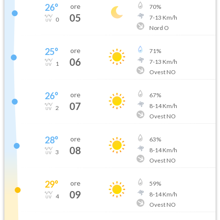
26
°
ore
70
%
05
7
-
13
Km/h
0
Nord O
25
°
ore
71
%
06
7
-
13
Km/h
1
Ovest NO
26
°
ore
67
%
07
8
-
14
Km/h
2
Ovest NO
28
°
ore
63
%
08
8
-
14
Km/h
3
Ovest NO
29
°
ore
59
%
09
8
-
14
Km/h
4
Ovest NO