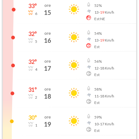
33
°
ore
52
%
15
13
-
19
Km/h
6
Est NE
32
°
ore
54
%
16
13
-
19
Km/h
5
Est
32
°
ore
56
%
17
12
-
18
Km/h
4
Est
31
°
ore
58
%
18
11
-
18
Km/h
2
Est
30
°
ore
59
%
19
10
-
17
Km/h
1
Est