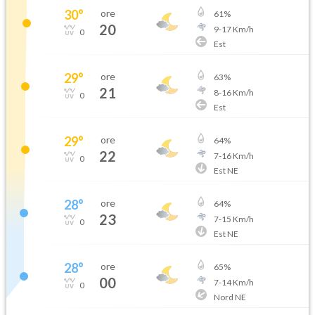
30
°
ore
61
%
20
9
-
17
Km/h
0
Est
29
°
ore
63
%
21
8
-
16
Km/h
0
Est
29
°
ore
64
%
22
7
-
16
Km/h
0
Est NE
28
°
ore
64
%
23
7
-
15
Km/h
0
Est NE
28
°
ore
65
%
00
7
-
14
Km/h
0
Nord NE