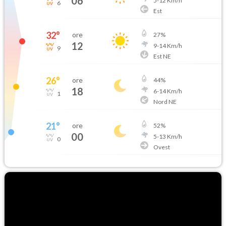
06
5
-
12
Km/h
6
Est
32
°
ore
27
%
12
9
-
14
Km/h
9
Est NE
26
°
ore
44
%
18
6
-
14
Km/h
1
Nord NE
21
°
ore
52
%
00
5
-
13
Km/h
0
Ovest