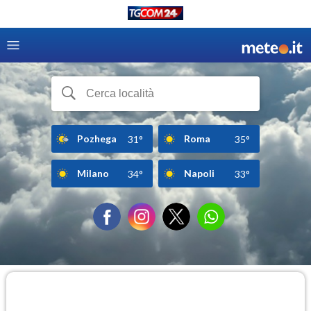
Pozhega
Roma
31°
35°
Milano
Napoli
34°
33°