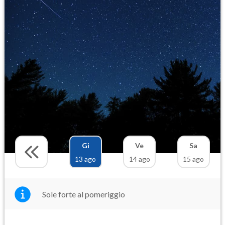
Gi
Ve
Sa
13 ago
14 ago
15 ago
Sole forte al pomeriggio