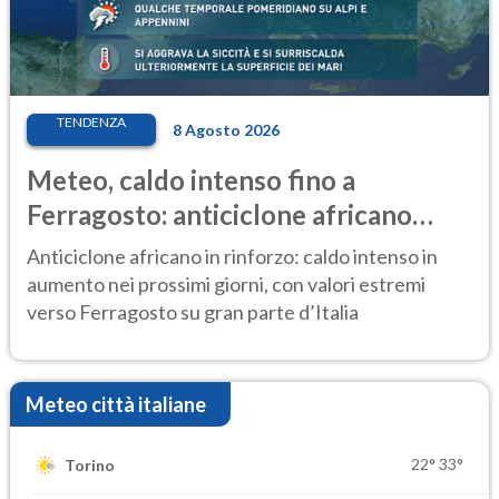
TENDENZA
8 Agosto 2026
Meteo, caldo intenso fino a
Ferragosto: anticiclone africano
ancora protagonista
Anticiclone africano in rinforzo: caldo intenso in
aumento nei prossimi giorni, con valori estremi
verso Ferragosto su gran parte d’Italia
Meteo città italiane
22°
33°
Torino