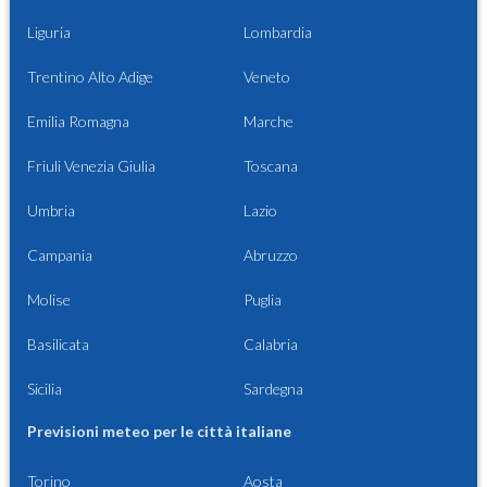
Liguria
Lombardia
Trentino Alto Adige
Veneto
Emilia Romagna
Marche
Friuli Venezia Giulia
Toscana
Umbria
Lazio
Campania
Abruzzo
Molise
Puglia
Basilicata
Calabria
Sicilia
Sardegna
Previsioni meteo per le città italiane
Torino
Aosta