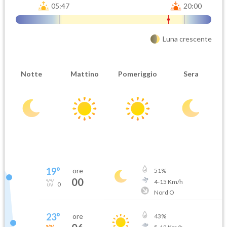
05:47
20:00
Luna crescente
Notte
Mattino
Pomeriggio
Sera
19
°
ore
51
%
00
4
-
15
Km/h
0
Nord O
23
°
ore
43
%