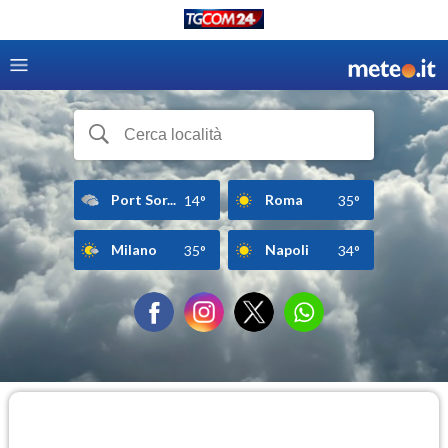
Port Sor...
Roma
14°
35°
Milano
Napoli
35°
34°