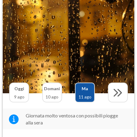
Oggi
Domani
Ma
9 ago
10 ago
11 ago
Giornata molto ventosa con possibili piogge
alla sera