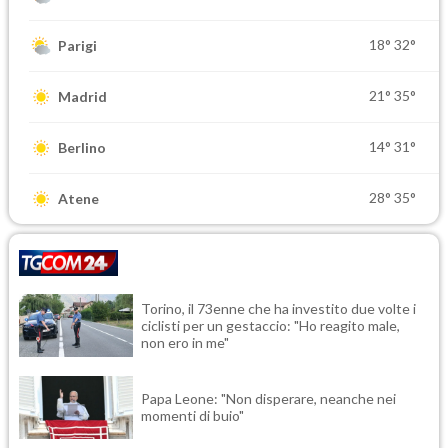
18°
32°
Parigi
21°
35°
Madrid
14°
31°
Berlino
28°
35°
Atene
Torino, il 73enne che ha investito due volte i
ciclisti per un gestaccio: "Ho reagito male,
non ero in me"
Papa Leone: "Non disperare, neanche nei
momenti di buio"