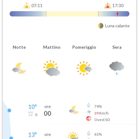
07:11
17:30
Luna calante
Notte
Mattino
Pomeriggio
Sera
10
°
ore
74
%
00
39
Km/h
0
Ovest SO
13
°
ore
61
%