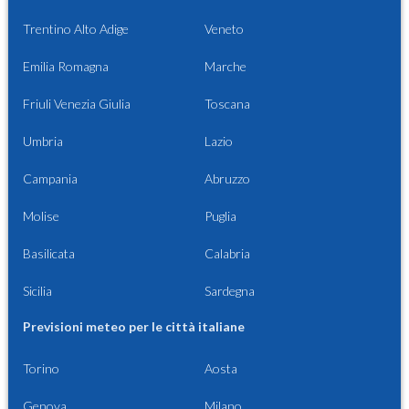
Trentino Alto Adige
Veneto
Emilia Romagna
Marche
Friuli Venezia Giulia
Toscana
Umbria
Lazio
Campania
Abruzzo
Molise
Puglia
Basilicata
Calabria
Sicilia
Sardegna
Previsioni meteo per le città italiane
Torino
Aosta
Genova
Milano