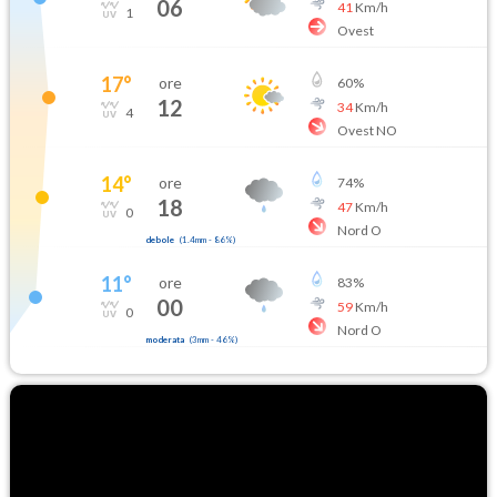
06
41
Km/h
1
Ovest
17
°
ore
60
%
12
34
Km/h
4
Ovest NO
14
°
ore
74
%
18
47
Km/h
0
Nord O
debole
(
1.4mm
-
86
%)
11
°
ore
83
%
00
59
Km/h
0
Nord O
moderata
(
3mm
-
46
%)