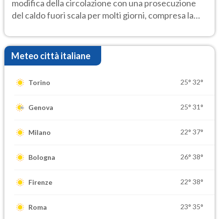
modifica della circolazione con una prosecuzione
del caldo fuori scala per molti giorni, compresa la
settimana di Ferragosto
Meteo città italiane
25°
32°
Torino
25°
31°
Genova
22°
37°
Milano
26°
38°
Bologna
22°
38°
Firenze
23°
35°
Roma