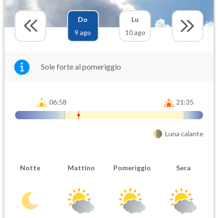
Do
Lu
9 ago
10 ago
Sole forte al pomeriggio
06:58
21:35
Luna calante
Notte
Mattino
Pomeriggio
Sera