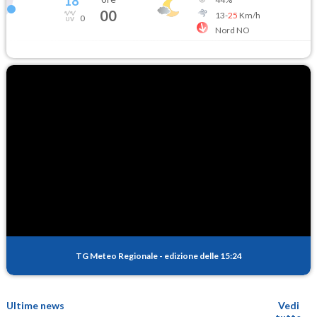
18
°
00
13
-
25
Km/h
0
Nord NO
TG Meteo Regionale
-
edizione delle 15:24
Ultime news
Vedi