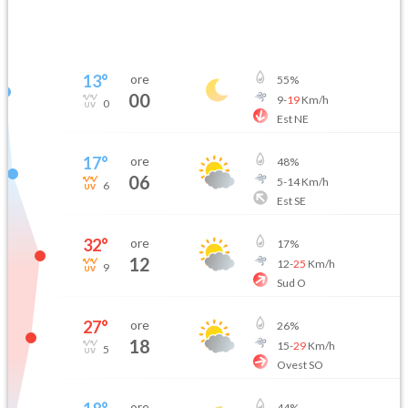
13
°
ore
55
%
00
9
-
19
Km/h
0
Est NE
17
°
ore
48
%
06
5
-
14
Km/h
6
Est SE
32
°
ore
17
%
12
12
-
25
Km/h
9
Sud O
27
°
ore
26
%
18
15
-
29
Km/h
5
Ovest SO
ore
44
%