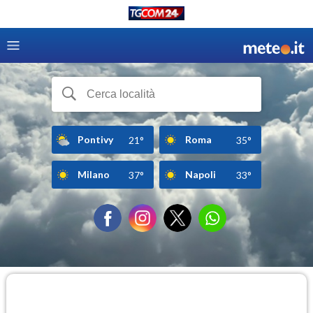
Pontivy
Roma
21°
35°
Milano
Napoli
37°
33°