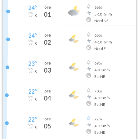
24
°
ore
66
%
01
5
-
10
Km/h
0
Nord NE
24
°
ore
68
%
02
4
-
10
Km/h
0
Nord E
23
°
ore
69
%
03
4
-
9
Km/h
0
Est NE
22
°
ore
70
%
04
4
-
9
Km/h
0
Est NE
22
°
ore
72
%
05
4
-
9
Km/h
0
Est NE