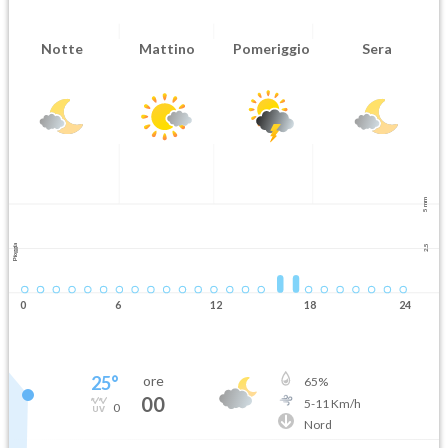
Notte
Mattino
Pomeriggio
Sera
5 mm
Pioggia
2.5
0
6
12
18
24
25
°
ore
65
%
00
5
-
11
Km/h
0
Nord