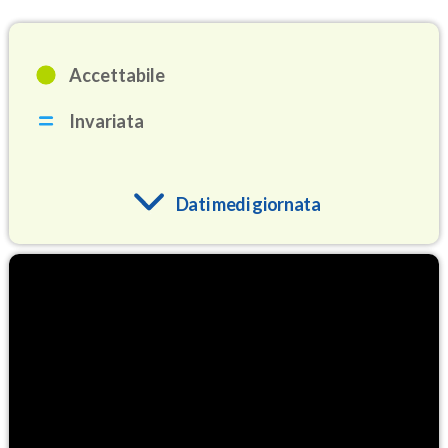
Accettabile
Invariata
Dati medi giornata
O3
84.1
(Ozono)
NO2
1.6
(Diossido di azoto)
SO2
0.3
(Anidride solforosa)