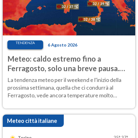
TENDENZA
6 Agosto 2026
Meteo: caldo estremo fino a
Ferragosto, solo una breve pausa.
Ecco dove
La tendenza meteo per il weekend e l'inizio della
prossima settimana, quella che ci condurrà al
Ferragosto, vede ancora temperature molto
elevate
Meteo città italiane
25°
37°
Torino