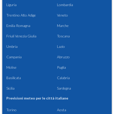
Liguria
Lombardia
Trentino Alto Adige
Veneto
Emilia Romagna
Marche
Friuli Venezia Giulia
Toscana
Umbria
Lazio
Campania
Abruzzo
Molise
Puglia
Basilicata
Calabria
Sicilia
Sardegna
Previsioni meteo per le città italiane
Torino
Aosta