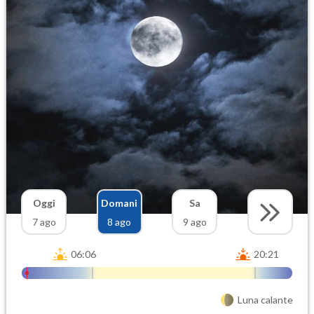
Oggi
Domani
Sa
7 ago
8 ago
9 ago
06:06
20:21
Luna calante