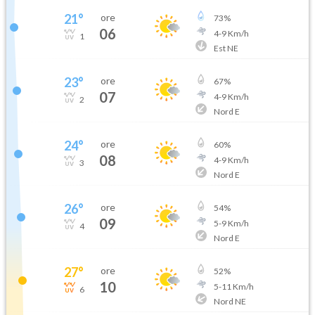
21
°
ore
73
%
06
4
-
9
Km/h
1
Est NE
23
°
ore
67
%
07
4
-
9
Km/h
2
Nord E
24
°
ore
60
%
08
4
-
9
Km/h
3
Nord E
26
°
ore
54
%
09
5
-
9
Km/h
4
Nord E
27
°
ore
52
%
10
5
-
11
Km/h
6
Nord NE