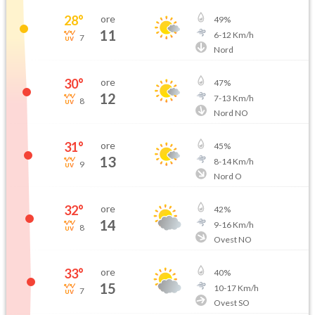
28
°
ore
49
%
11
6
-
12
Km/h
7
Nord
30
°
ore
47
%
12
7
-
13
Km/h
8
Nord NO
31
°
ore
45
%
13
8
-
14
Km/h
9
Nord O
32
°
ore
42
%
14
9
-
16
Km/h
8
Ovest NO
33
°
ore
40
%
15
10
-
17
Km/h
7
Ovest SO