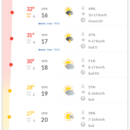
32
°
ore
44
%
16
10
-
17
Km/h
6
Ovest SO
debole
(
1mm
-
70
%)
31
°
ore
47
%
17
9
-
17
Km/h
4
Sud O
debole
(
1mm
-
70
%)
30
°
ore
51
%
18
8
-
17
Km/h
3
Sud SO
28
°
ore
55
%
19
8
-
16
Km/h
2
Sud
27
°
ore
58
%
20
7
-
16
Km/h
1
Sud