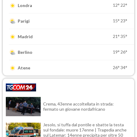
12°
22°
Londra
15°
23°
Parigi
21°
35°
Madrid
19°
26°
Berlino
26°
34°
Atene
Crema, 43enne accoltellata in strada:
fermato un giovane nordafricano
Jesolo, si tuffa dal pontile e sbatte la testa
sul fondale: muore 17enne | Tragedia anche
sul Latemar: 14enne precipita per oltre 50