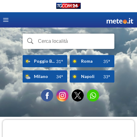
Poggio B...
Roma
31°
35°
Milano
Napoli
34°
33°