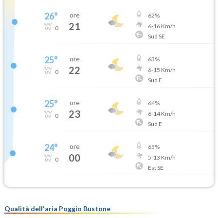
26
°
ore
62
%
21
6
-
16
Km/h
0
Sud SE
25
°
ore
63
%
22
6
-
15
Km/h
0
Sud E
25
°
ore
64
%
23
6
-
14
Km/h
0
Sud E
24
°
ore
65
%
00
5
-
13
Km/h
0
Est SE
Qualità dell'aria Poggio Bustone