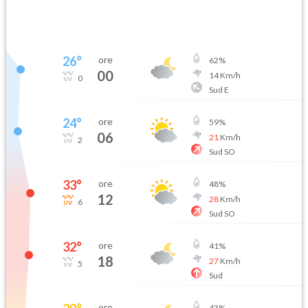
26
°
ore
62
%
00
14
Km/h
0
Sud E
24
°
ore
59
%
06
21
Km/h
2
Sud SO
33
°
ore
48
%
12
28
Km/h
6
Sud SO
32
°
ore
41
%
18
27
Km/h
5
Sud
ore
43
%