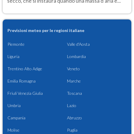
secco, che si instaura quando una massa d’aria è...
Previsioni meteo per le regioni italiane
Piemonte
Valle d'Aosta
Liguria
Lombardia
Trentino Alto Adige
Veneto
Emilia Romagna
Marche
Friuli Venezia Giulia
Toscana
Umbria
Lazio
Campania
Abruzzo
Molise
Puglia