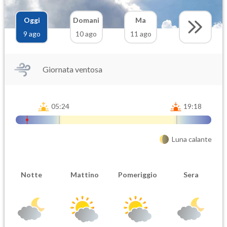
Oggi
Domani
Ma
9 ago
10 ago
11 ago
Giornata ventosa
05:24
19:18
Luna calante
Notte
Mattino
Pomeriggio
Sera