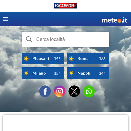
Pleasant
Roma
35°
36°
Milano
Napoli
35°
34°