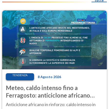
tutte
TENDENZA
8 Agosto 2026
Meteo, caldo intenso fino a
Ferragosto: anticiclone africano
ancora protagonista
Anticiclone africano in rinforzo: caldo intenso in