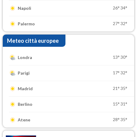
26°
34°
Napoli
27°
32°
Palermo
Meteo città europee
13°
30°
Londra
17°
32°
Parigi
21°
35°
Madrid
15°
31°
Berlino
28°
35°
Atene