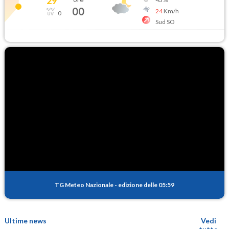
29
°
00
24
Km/h
0
Sud SO
TG Meteo Nazionale
-
edizione delle 05:59
Ultime news
Vedi