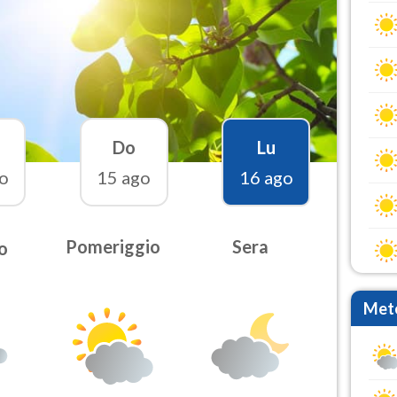
Do
Lu
o
15 ago
16 ago
Pomeriggio
Sera
o
Mete