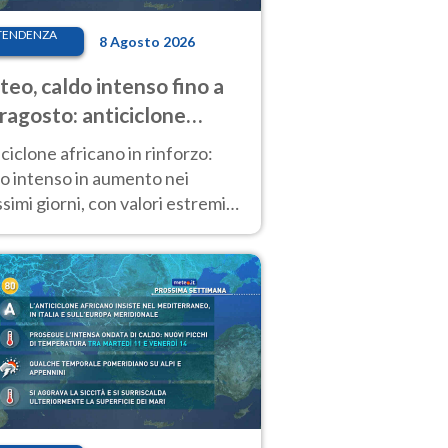
TENDENZA
8 Agosto 2026
eo, caldo intenso fino a
ragosto: anticiclone
icano ancora
ciclone africano in rinforzo:
tagonista
o intenso in aumento nei
simi giorni, con valori estremi
so Ferragosto su gran parte
alia