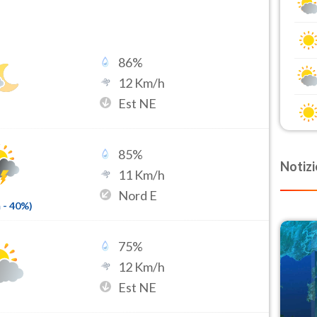
86
%
12
Km/h
Est NE
85
%
Notizi
11
Km/h
Nord E
m
-
40
%)
75
%
12
Km/h
Est NE