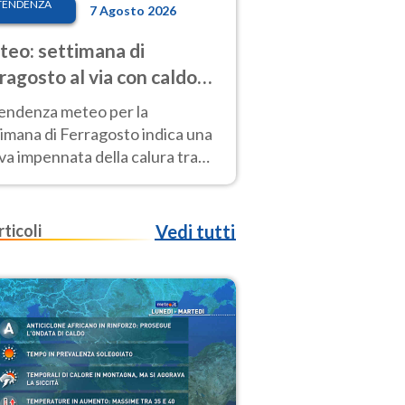
TENDENZA
7 Agosto 2026
eo: settimana di
ragosto al via con caldo
enso e qualche temporale
tendenza meteo per la
imana di Ferragosto indica una
a impennata della calura tra
 14 agosto, con nuovi rialzi
he al Nord.
rticoli
Vedi tutti