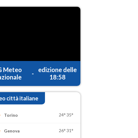
G Meteo
edizione delle
-
zionale
18:58
o città italiane
24°
35°
Torino
26°
31°
Genova