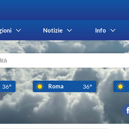
ioni
Notizie
Info
Roma
36°
36°