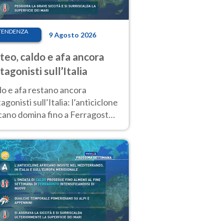
TENDENZA
9 Agosto 2026
eo, caldo e afa ancora
tagonisti sull’Italia
do e afa restano ancora
agonisti sull’Italia: l’anticiclone
cano domina fino a Ferragosto,
potrebbe arrivare un primo
biamento