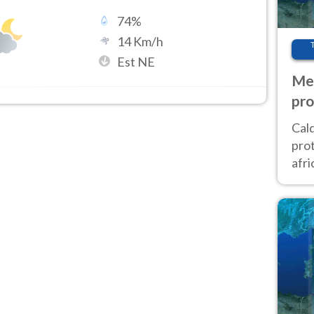
74
%
14
Km/h
Est NE
Met
pro
Cal
prot
afri
poi 
cam