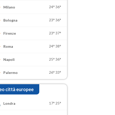
24°
36°
Milano
23°
36°
Bologna
23°
37°
Firenze
24°
38°
Roma
25°
36°
Napoli
26°
33°
Palermo
o città europee
17°
25°
Londra