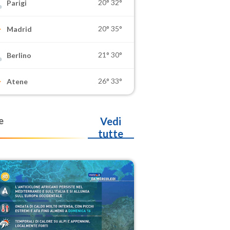
20°
32°
Parigi
20°
35°
Madrid
21°
30°
Berlino
26°
33°
Atene
e
Vedi
tutte