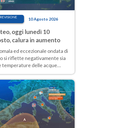
REVISIONE
10 Agosto 2026
eo, oggi lunedì 10
sto, calura in aumento
nomala ed eccezionale ondata di
o si riflette negativamente sia
le temperature delle acque
rficiali dei nostri mari, sia sulla
izione critica dei ghiacciai