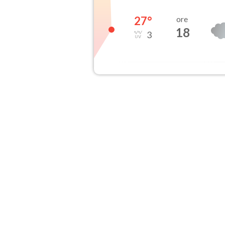
27
°
ore
18
3