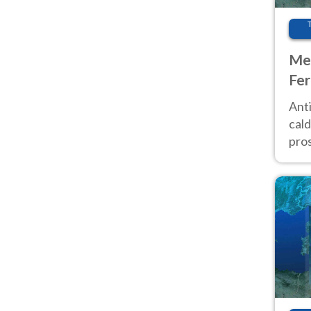
Met
Fer
afr
Anti
pro
cald
pros
ver
d’It