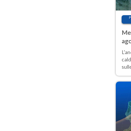
P
Met
ago
L’a
cald
sul
supe
cond