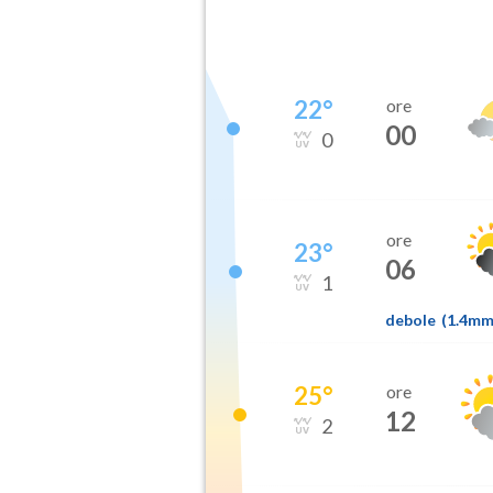
22
°
ore
00
0
ore
23
°
06
1
debole
(
1.4m
25
°
ore
12
2