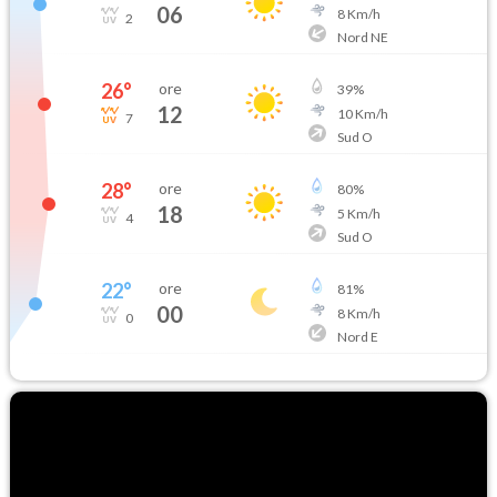
06
8
Km/h
2
Nord NE
26
°
ore
39
%
12
10
Km/h
7
Sud O
28
°
ore
80
%
18
5
Km/h
4
Sud O
22
°
ore
81
%
00
8
Km/h
0
Nord E