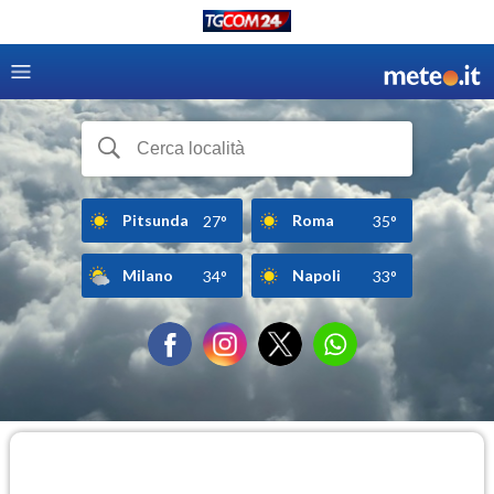
Pitsunda
Roma
27°
35°
Milano
Napoli
34°
33°