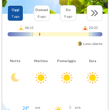
Oggi
Domani
Do
7 ago
8 ago
9 ago
06:15
20:33
Luna calante
Notte
Mattino
Pomeriggio
Sera
24
°
ore
65
%