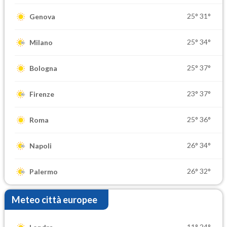
25°
31°
Genova
25°
34°
Milano
25°
37°
Bologna
23°
37°
Firenze
25°
36°
Roma
26°
34°
Napoli
26°
32°
Palermo
Meteo città europee
11°
24°