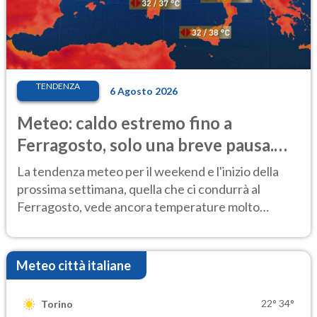
TENDENZA
6 Agosto 2026
Meteo: caldo estremo fino a
Ferragosto, solo una breve pausa.
Ecco dove
La tendenza meteo per il weekend e l'inizio della
prossima settimana, quella che ci condurrà al
Ferragosto, vede ancora temperature molto
elevate
Meteo città italiane
22°
34°
Torino