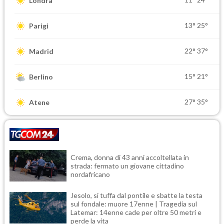
Londra
13°
25°
Parigi
22°
37°
Madrid
15°
21°
Berlino
27°
35°
Atene
Crema, donna di 43 anni accoltellata in
strada: fermato un giovane cittadino
nordafricano
Jesolo, si tuffa dal pontile e sbatte la testa
sul fondale: muore 17enne | Tragedia sul
Latemar: 14enne cade per oltre 50 metri e
perde la vita