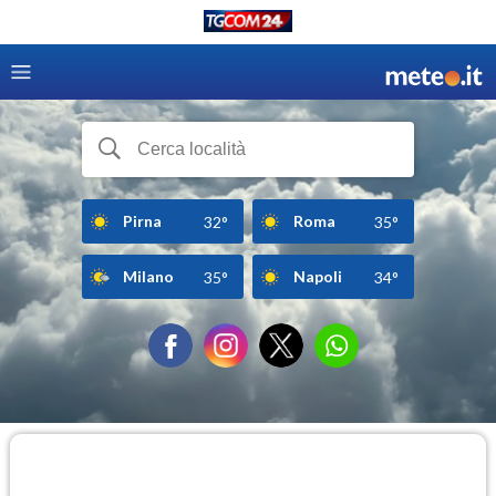
Pirna
Roma
32°
35°
Milano
Napoli
35°
34°