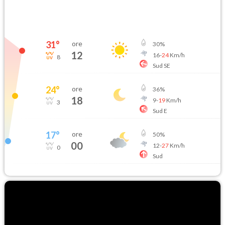
31
°
ore
30
%
12
16
-
24
Km/h
8
Sud SE
24
°
ore
36
%
18
9
-
19
Km/h
3
Sud E
17
°
ore
50
%
00
12
-
27
Km/h
0
Sud