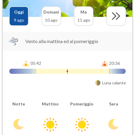
Oggi
Domani
Ma
9 ago
10 ago
11 ago
Vento alla mattina ed al pomeriggio
05:42
20:36
Luna calante
Notte
Mattino
Pomeriggio
Sera