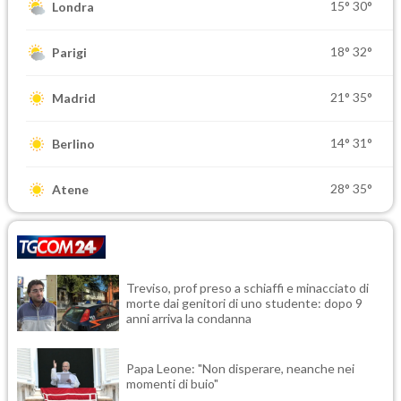
15°
30°
Londra
18°
32°
Parigi
21°
35°
Madrid
14°
31°
Berlino
28°
35°
Atene
Treviso, prof preso a schiaffi e minacciato di
morte dai genitori di uno studente: dopo 9
anni arriva la condanna
Papa Leone: "Non disperare, neanche nei
momenti di buio"