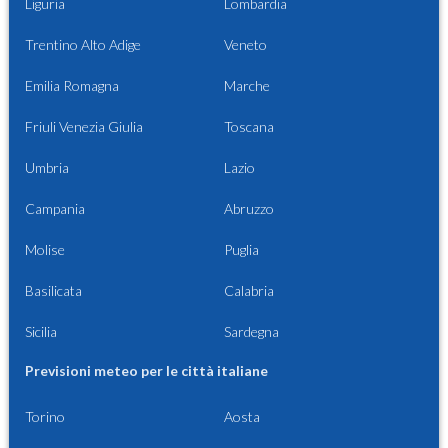
Liguria
Lombardia
Trentino Alto Adige
Veneto
Emilia Romagna
Marche
Friuli Venezia Giulia
Toscana
Umbria
Lazio
Campania
Abruzzo
Molise
Puglia
Basilicata
Calabria
Sicilia
Sardegna
Previsioni meteo per le città italiane
Torino
Aosta