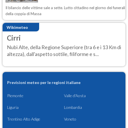
Il bilancio delle vittime sale a sette. Lutto cittadino nel giorno dei funerali
della coppia di Massa
Wikimeteo
Cirri
Nubi Alte, della Regione Superiore (tra 6 e i 13 Km di
altezza), dall'aspetto sottile, filiforme e s...
Previsioni meteo per le regioni italiane
Piemonte
Valle d'Aosta
Liguria
Lombardia
Trentino Alto Adige
Veneto