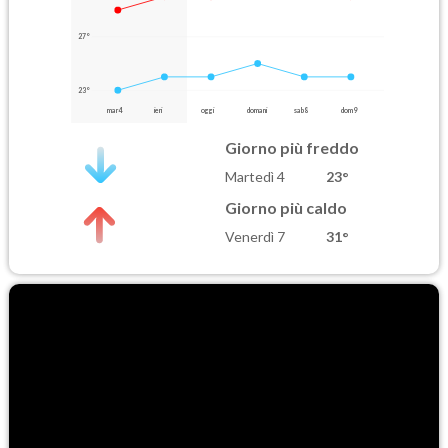
27°
23°
mar 4
ieri
oggi
domani
sab 8
dom 9
Giorno più freddo
Martedì 4
23°
Giorno più caldo
Venerdì 7
31°