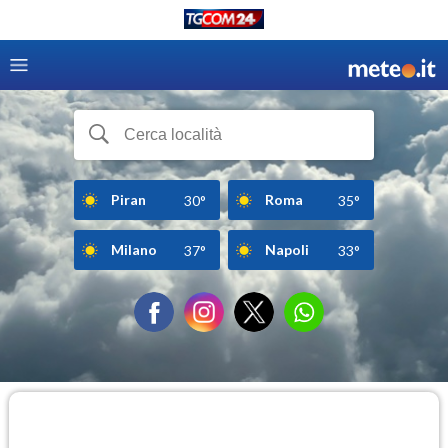
Piran
Roma
30°
35°
Milano
Napoli
37°
33°