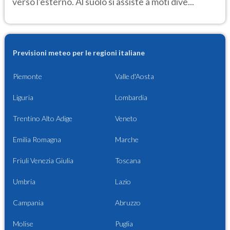
verso l'esterno. Al suolo si assiste a moti dive...
Previsioni meteo per le regioni italiane
Piemonte
Valle d'Aosta
Liguria
Lombardia
Trentino Alto Adige
Veneto
Emilia Romagna
Marche
Friuli Venezia Giulia
Toscana
Umbria
Lazio
Campania
Abruzzo
Molise
Puglia