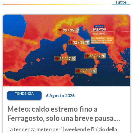
tutte
TENDENZA
6 Agosto 2026
Meteo: caldo estremo fino a
Ferragosto, solo una breve pausa.
Ecco dove
La tendenza meteo per il weekend e l'inizio della