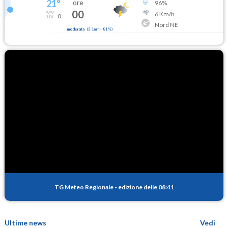
21
°
ore
96
%
00
6
Km/h
0
Nord NE
moderata
(
3.1mm
-
81
%)
TG Meteo Regionale
-
edizione delle 08:41
Ultime news
Vedi