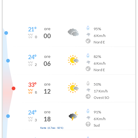
21
°
ore
95
%
00
6
Km/h
0
Nord E
24
°
ore
82
%
06
6
Km/h
2
Nord E
33
°
ore
50
%
12
17
Km/h
8
Ovest SO
24
°
ore
91
%
18
6
Km/h
3
Sud
forte
(
6.7mm
-
80
%)