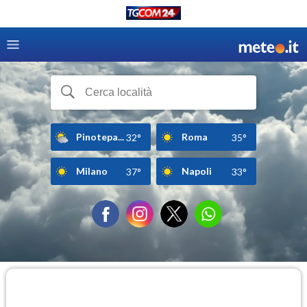
Pinotepa...
Roma
32°
35°
Milano
Napoli
37°
33°