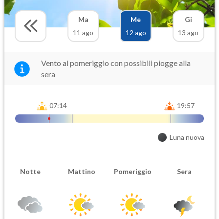
Ma
Me
Gi
11 ago
12 ago
13 ago
Vento al pomeriggio con possibili piogge alla
sera
07:14
19:57
Luna nuova
Notte
Mattino
Pomeriggio
Sera