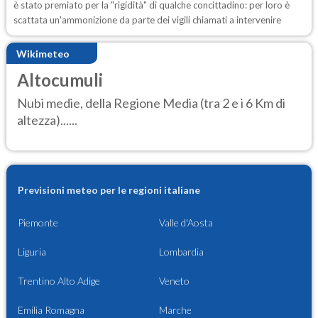
è stato premiato per la "rigidità" di qualche concittadino: per loro è
scattata un'ammonizione da parte dei vigili chiamati a intervenire
Wikimeteo
Altocumuli
Nubi medie, della Regione Media (tra 2 e i 6 Km di
altezza)......
Previsioni meteo per le regioni italiane
Piemonte
Valle d'Aosta
Liguria
Lombardia
Trentino Alto Adige
Veneto
Emilia Romagna
Marche