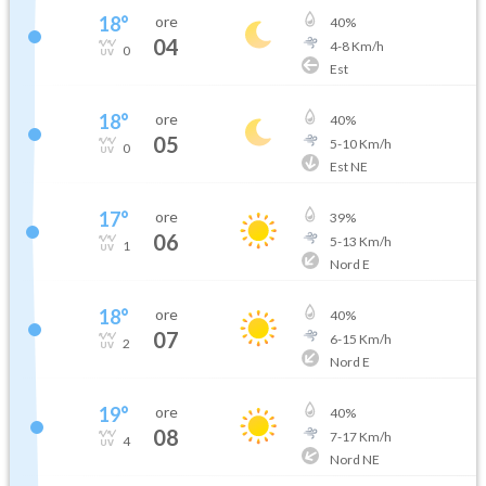
18
°
ore
40
%
04
4
-
8
Km/h
0
Est
18
°
ore
40
%
05
5
-
10
Km/h
0
Est NE
17
°
ore
39
%
06
5
-
13
Km/h
1
Nord E
18
°
ore
40
%
07
6
-
15
Km/h
2
Nord E
19
°
ore
40
%
08
7
-
17
Km/h
4
Nord NE