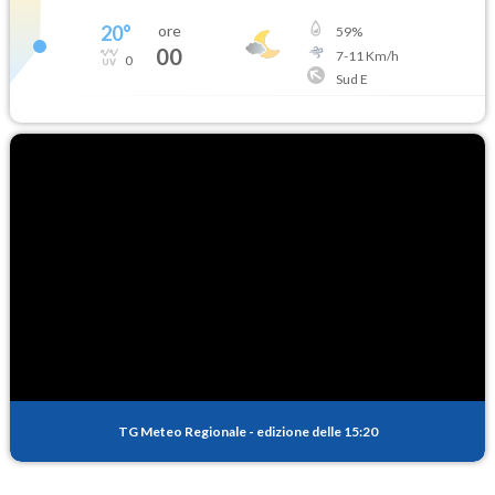
20
°
ore
59
%
00
7
-
11
Km/h
0
Sud E
TG Meteo Regionale
-
edizione delle 15:20