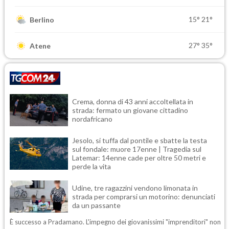
15°
21°
Berlino
27°
35°
Atene
Crema, donna di 43 anni accoltellata in
strada: fermato un giovane cittadino
nordafricano
Jesolo, si tuffa dal pontile e sbatte la testa
sul fondale: muore 17enne | Tragedia sul
Latemar: 14enne cade per oltre 50 metri e
perde la vita
Udine, tre ragazzini vendono limonata in
strada per comprarsi un motorino: denunciati
da un passante
È successo a Pradamano. L'impegno dei giovanissimi "imprenditori" non