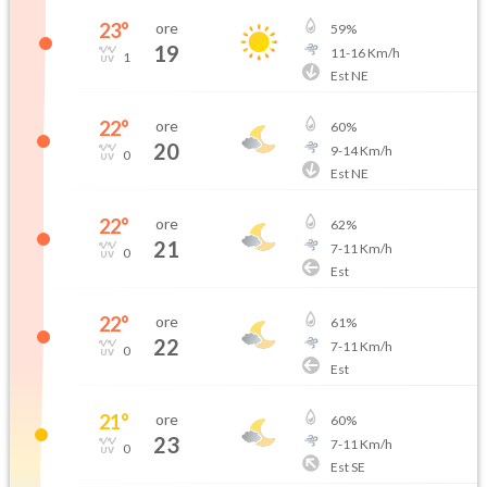
23
°
ore
59
%
19
11
-
16
Km/h
1
Est NE
22
°
ore
60
%
20
9
-
14
Km/h
0
Est NE
22
°
ore
62
%
21
7
-
11
Km/h
0
Est
22
°
ore
61
%
22
7
-
11
Km/h
0
Est
21
°
ore
60
%
23
7
-
11
Km/h
0
Est SE