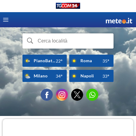
PianoBat...
Roma
22°
35°
Milano
Napoli
34°
33°