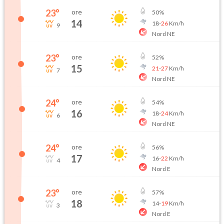
23
°
ore
50
%
14
18
-
26
Km/h
9
Nord NE
23
°
ore
52
%
15
21
-
27
Km/h
7
Nord NE
24
°
ore
54
%
16
18
-
24
Km/h
6
Nord NE
24
°
ore
56
%
17
16
-
22
Km/h
4
Nord E
23
°
ore
57
%
18
14
-
19
Km/h
3
Nord E