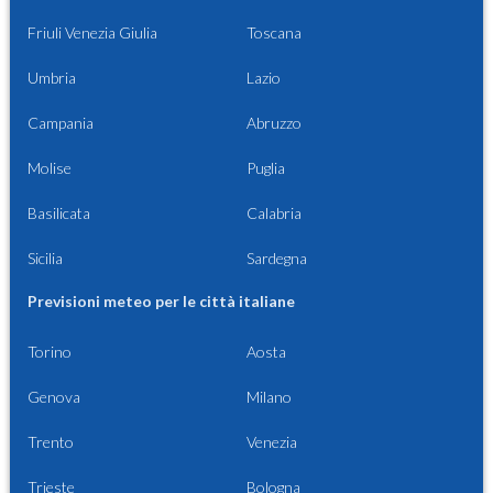
Friuli Venezia Giulia
Toscana
Umbria
Lazio
Campania
Abruzzo
Molise
Puglia
Basilicata
Calabria
Sicilia
Sardegna
Previsioni meteo per le città italiane
Torino
Aosta
Genova
Milano
Trento
Venezia
Trieste
Bologna