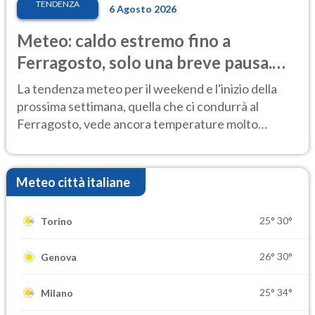
TENDENZA
6 Agosto 2026
Meteo: caldo estremo fino a
Ferragosto, solo una breve pausa.
Ecco dove
La tendenza meteo per il weekend e l'inizio della
prossima settimana, quella che ci condurrà al
Ferragosto, vede ancora temperature molto
elevate
Meteo città italiane
25°
30°
Torino
26°
30°
Genova
25°
34°
Milano