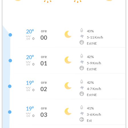
20
°
ore
43
%
00
5
-
11
Km/h
0
Est NE
20
°
ore
42
%
01
5
-
9
Km/h
0
Est NE
19
°
ore
42
%
02
4
-
7
Km/h
0
Est NE
19
°
ore
41
%
03
3
-
6
Km/h
0
Est