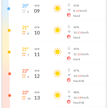
20
°
ore
41
%
09
8
-
19
Km/h
5
Nord
21
°
ore
43
%
10
10
-
21
Km/h
6
Nord
21
°
ore
45
%
11
12
-
22
Km/h
7
Nord
22
°
ore
47
%
12
14
-
23
Km/h
9
Nord NE
22
°
ore
48
%
13
16
-
24
Km/h
10
Nord NE