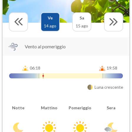
Ve
Sa
14 ago
15 ago
Vento al pomeriggio
06:18
19:58
Luna crescente
Notte
Mattino
Pomeriggio
Sera