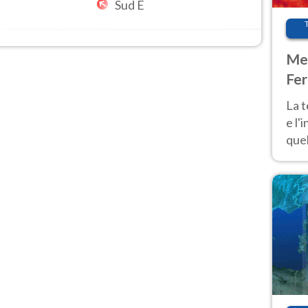
Sud E
Met
Fer
pau
La 
e l'
quel
Fer
tem