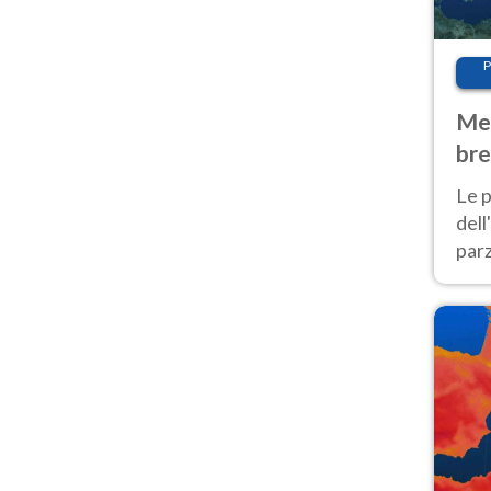
P
Met
bre
Nor
Le p
dell
parz
al 
40 g