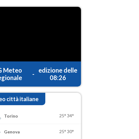
G Meteo
edizione delle
-
gionale
08:26
o città italiane
25°
34°
Torino
25°
30°
Genova