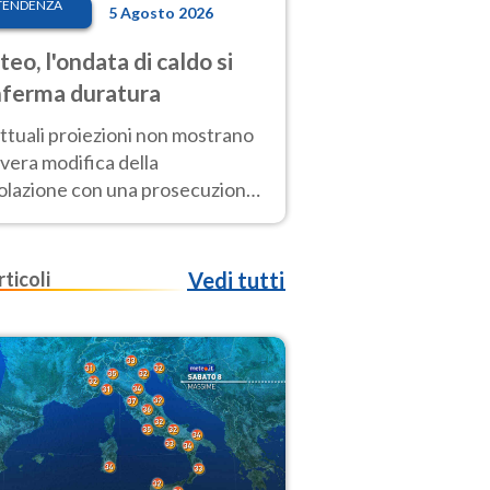
TENDENZA
5 Agosto 2026
eo, l'ondata di caldo si
ferma duratura
ttuali proiezioni non mostrano
vera modifica della
colazione con una prosecuzione
caldo fuori scala per molti
ni, compresa la settimana di
ragosto
rticoli
Vedi tutti