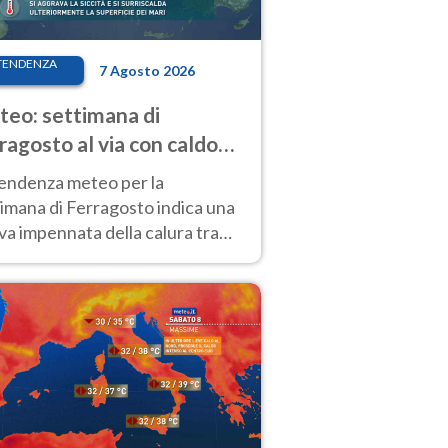
TENDENZA
7 Agosto 2026
eo: settimana di
ragosto al via con caldo
enso e qualche temporale
tendenza meteo per la
imana di Ferragosto indica una
a impennata della calura tra
 14 agosto, con nuovi rialzi
he al Nord.