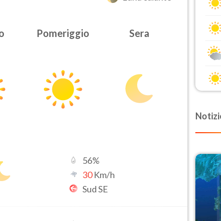
o
Pomeriggio
Sera
Notizi
56
%
30
Km/h
Sud SE