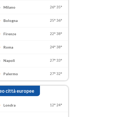
26°
35°
Milano
25°
36°
Bologna
22°
38°
Firenze
24°
38°
Roma
27°
33°
Napoli
27°
32°
Palermo
o città europee
12°
24°
Londra