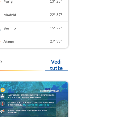
13°
25°
Parigi
22°
37°
Madrid
15°
22°
Berlino
27°
33°
Atene
e
Vedi
tutte