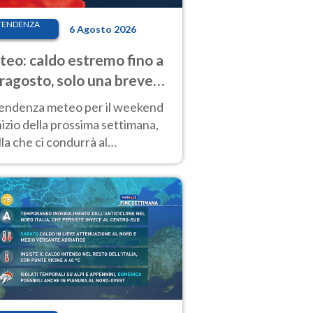
TENDENZA
6 Agosto 2026
eo: caldo estremo fino a
ragosto, solo una breve
sa. Ecco dove
tendenza meteo per il weekend
inizio della prossima settimana,
la che ci condurrà al
ragosto, vede ancora
perature molto elevate