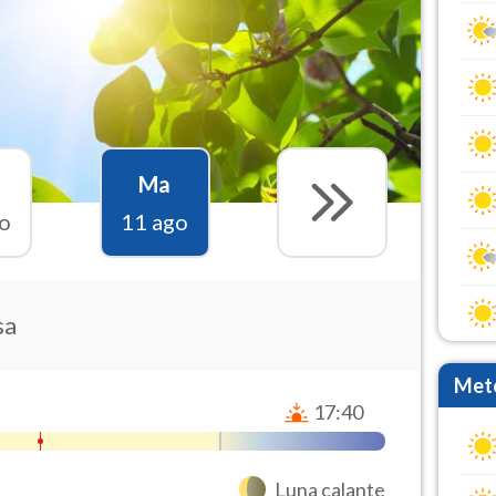
Ma
o
11 ago
sa
Mete
17:40
Luna calante