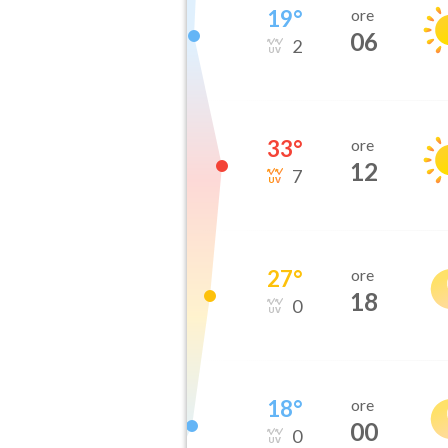
19
°
ore
06
2
33
°
ore
12
7
27
°
ore
18
0
18
°
ore
00
0