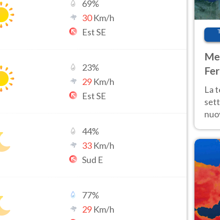
69
%
30
Km/h
Est SE
Met
23
%
Fer
29
Km/h
int
La 
Est SE
sett
nuov
11 e
44
%
anc
33
Km/h
Sud E
77
%
29
Km/h