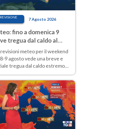
REVISIONE
7 Agosto 2026
eo: fino a domenica 9
ve tregua dal caldo al
d! Altrove calura e afa
revisioni meteo per il weekend
'8-9 agosto vede una breve e
iale tregua dal caldo estremo
Nord mentre altrove persistono
radi.