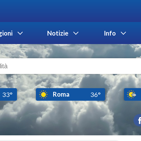
ioni
Notizie
Info
Roma
33°
36°