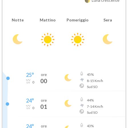
Luna crescente
Notte
Mattino
Pomeriggio
Sera
25
°
ore
45
%
00
8
-
15
Km/h
0
Sud SO
24
°
ore
44
%
01
7
-
14
Km/h
0
Sud SO
24
°
ore
43
%