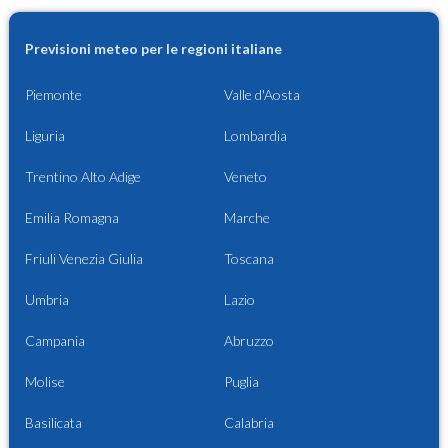
Previsioni meteo per le regioni italiane
Piemonte
Valle d'Aosta
Liguria
Lombardia
Trentino Alto Adige
Veneto
Emilia Romagna
Marche
Friuli Venezia Giulia
Toscana
Umbria
Lazio
Campania
Abruzzo
Molise
Puglia
Basilicata
Calabria