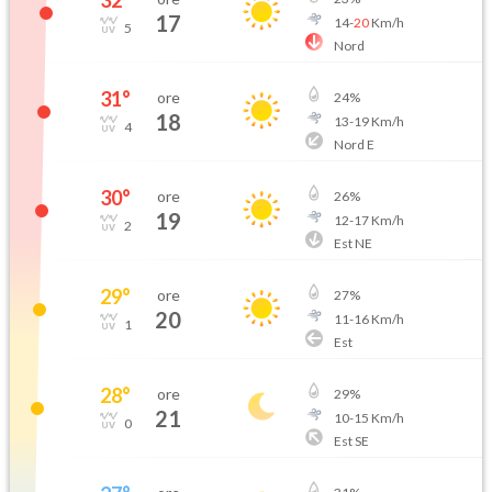
32
°
17
14
-
20
Km/h
5
Nord
31
°
ore
24
%
18
13
-
19
Km/h
4
Nord E
30
°
ore
26
%
19
12
-
17
Km/h
2
Est NE
29
°
ore
27
%
20
11
-
16
Km/h
1
Est
28
°
ore
29
%
21
10
-
15
Km/h
0
Est SE