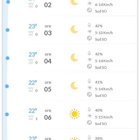
02
6
-
14
Km/h
0
Sud SO
23
°
ore
42
%
03
5
-
13
Km/h
0
Sud SO
23
°
ore
42
%
04
5
-
14
Km/h
0
Sud SO
22
°
ore
41
%
05
5
-
14
Km/h
0
Sud SO
22
°
ore
40
%
06
5
-
15
Km/h
1
Sud SO
23
°
ore
38
%