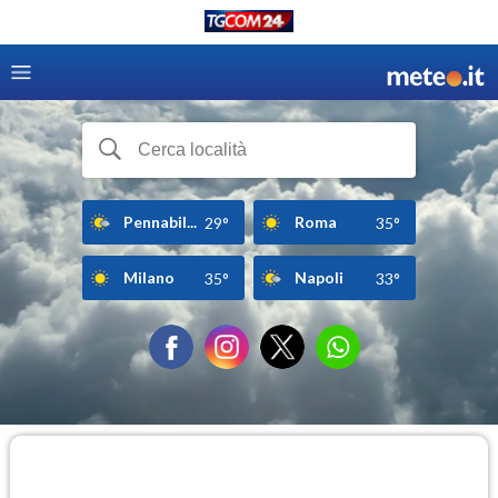
Pennabil...
Roma
29°
35°
Milano
Napoli
35°
33°