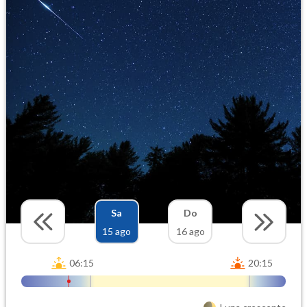
Sa
Do
15 ago
16 ago
06:15
20:15