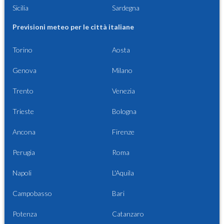
Sicilia
Sardegna
Previsioni meteo per le città italiane
Torino
Aosta
Genova
Milano
Trento
Venezia
Trieste
Bologna
Ancona
Firenze
Perugia
Roma
Napoli
L'Aquila
Campobasso
Bari
Potenza
Catanzaro