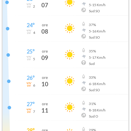
07
5
-
15
Km/h
2
Sud SO
24
°
ore
37
%
08
5
-
16
Km/h
4
Sud SO
25
°
ore
35
%
09
5
-
17
Km/h
5
Sud
26
°
ore
33
%
10
6
-
18
Km/h
6
Sud SO
27
°
ore
31
%
11
8
-
18
Km/h
7
Sud O
28
°
ore
29
%