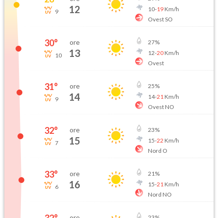
12
10
-
19
Km/h
9
Ovest SO
30
°
ore
27
%
13
12
-
20
Km/h
10
Ovest
31
°
ore
25
%
14
14
-
21
Km/h
9
Ovest NO
32
°
ore
23
%
15
15
-
22
Km/h
7
Nord O
33
°
ore
21
%
16
15
-
21
Km/h
6
Nord NO
ore
23
%