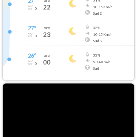
27
°
ore
31
%
22
10
-
15
Km/h
0
Sud E
27
°
ore
32
%
23
10
-
15
Km/h
0
Sud SE
26
°
ore
33
%
00
9
-
14
Km/h
0
Sud