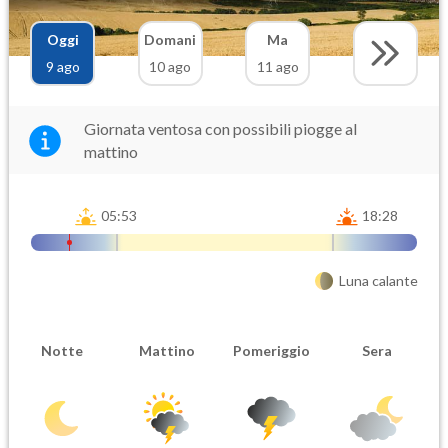
Oggi
Domani
Ma
9 ago
10 ago
11 ago
Giornata ventosa con possibili piogge al
mattino
05:53
18:28
Luna calante
Notte
Mattino
Pomeriggio
Sera