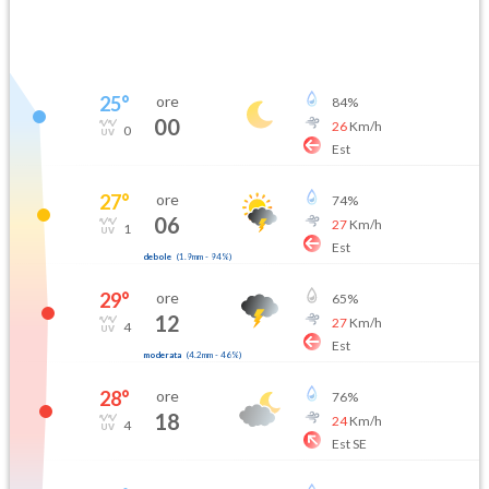
25
°
ore
84
%
00
26
Km/h
0
Est
27
°
ore
74
%
06
27
Km/h
1
Est
debole
(
1.9mm
-
94
%)
29
°
ore
65
%
12
27
Km/h
4
Est
moderata
(
4.2mm
-
46
%)
28
°
ore
76
%
18
24
Km/h
4
Est SE