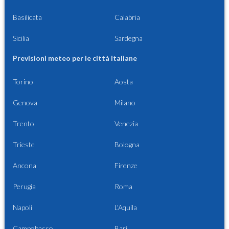
Basilicata
Calabria
Sicilia
Sardegna
Previsioni meteo per le città italiane
Torino
Aosta
Genova
Milano
Trento
Venezia
Trieste
Bologna
Ancona
Firenze
Perugia
Roma
Napoli
L'Aquila
Campobasso
Bari