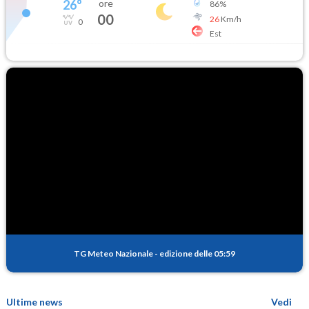
26
°
ore
86
%
00
26
Km/h
0
Est
TG Meteo Nazionale
-
edizione delle 05:59
Ultime news
Vedi