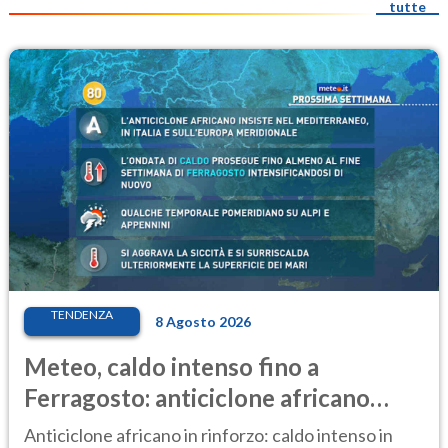
tutte
TENDENZA
8 Agosto 2026
Meteo, caldo intenso fino a
Ferragosto: anticiclone africano
ancora protagonista
Anticiclone africano in rinforzo: caldo intenso in