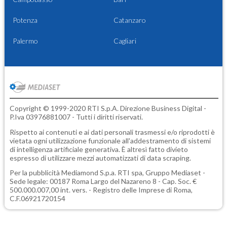
Potenza
Catanzaro
Palermo
Cagliari
Copyright © 1999-2020 RTI S.p.A. Direzione Business Digital -
P.Iva 03976881007 - Tutti i diritti riservati.
Rispetto ai contenuti e ai dati personali trasmessi e/o riprodotti è
vietata ogni utilizzazione funzionale all'addestramento di sistemi
di intelligenza artificiale generativa. È altresì fatto divieto
espresso di utilizzare mezzi automatizzati di data scraping.
Per la pubblicità
Mediamond S.p.a.
RTI spa, Gruppo Mediaset -
Sede legale: 00187 Roma Largo del Nazareno 8 - Cap. Soc. €
500.000.007,00 int. vers. - Registro delle Imprese di Roma,
C.F.06921720154