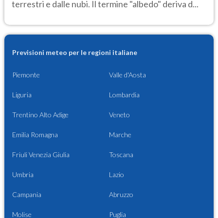
terrestri e dalle nubi. Il termine "albedo" deriva d...
Previsioni meteo per le regioni italiane
Piemonte
Valle d'Aosta
Liguria
Lombardia
Trentino Alto Adige
Veneto
Emilia Romagna
Marche
Friuli Venezia Giulia
Toscana
Umbria
Lazio
Campania
Abruzzo
Molise
Puglia