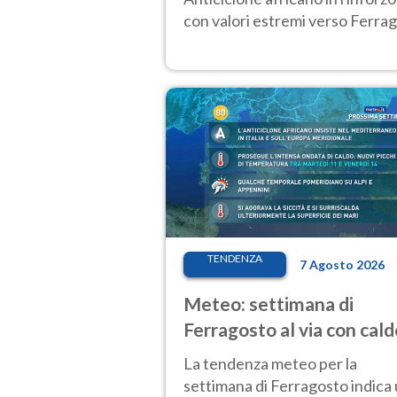
con valori estremi verso Ferrag
TENDENZA
7 Agosto 2026
Meteo: settimana di
Ferragosto al via con cald
intenso e qualche tempor
La tendenza meteo per la
settimana di Ferragosto indica