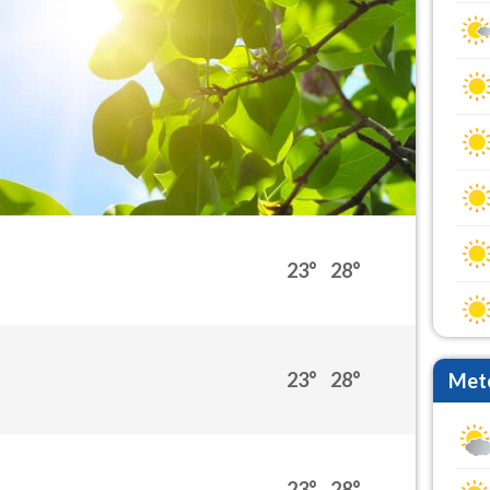
23°
28°
23°
28°
Mete
23°
28°