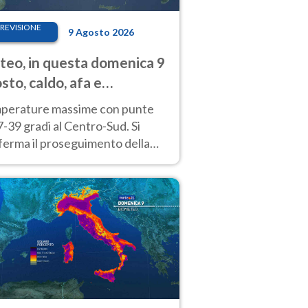
REVISIONE
9 Agosto 2026
eo, in questa domenica 9
sto, caldo, afa e
porali di calore
perature massime con punte
7-39 gradi al Centro-Sud. Si
ferma il proseguimento della
ra fino almeno a tutto il
kend di Ferragosto