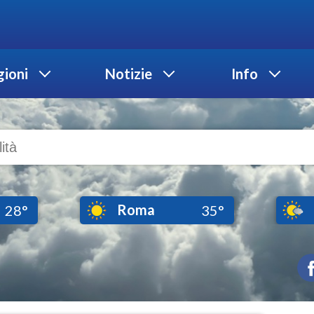
ioni
Notizie
Info
Roma
28°
35°