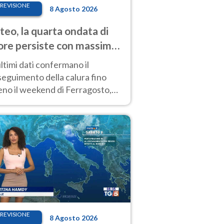
REVISIONE
8 Agosto 2026
eo, la quarta ondata di
ore persiste con massime
pre molto elevate
ultimi dati confermano il
eguimento della calura fino
eno il weekend di Ferragosto,
 tendenza a una nuova
nsificazione prossima
timana
REVISIONE
8 Agosto 2026