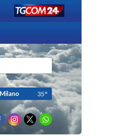
Milano
35°