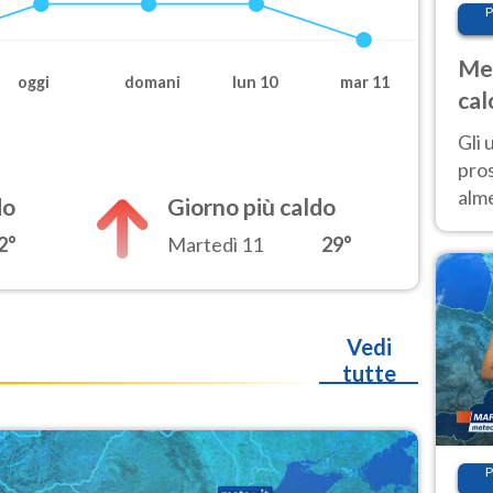
P
Met
oggi
domani
lun 10
mar 11
cal
sem
Gli 
pros
alm
do
Giorno più caldo
con
2°
Martedì 11
29°
inte
set
Vedi
tutte
P