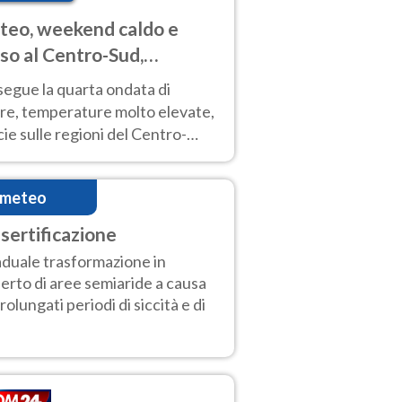
eo, weekend caldo e
so al Centro-Sud,
porali sui rilievi
segue la quarta ondata di
ore, temperature molto elevate,
ie sulle regioni del Centro-
 Nuovi temporali di calore sulle
e montuose
imeteo
sertificazione
duale trasformazione in
erto di aree semiaride a causa
prolungati periodi di siccità e di