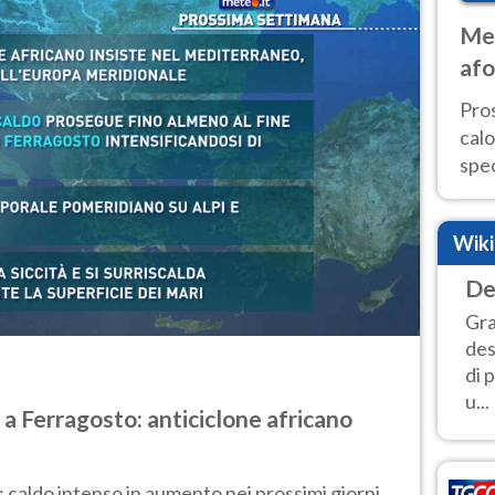
Met
afo
tem
Pro
cal
spec
Sud.
are
Wik
De
Gra
des
di 
u...
 a Ferragosto: anticiclone africano
: caldo intenso in aumento nei prossimi giorni,