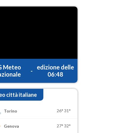
G Meteo
edizione delle
-
zionale
06:48
o città italiane
26°
31°
Torino
27°
32°
Genova