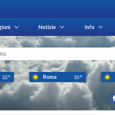
ioni
Notizie
Info
Roma
32°
35°