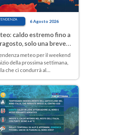
TENDENZA
6 Agosto 2026
eo: caldo estremo fino a
ragosto, solo una breve
sa. Ecco dove
tendenza meteo per il weekend
inizio della prossima settimana,
la che ci condurrà al
ragosto, vede ancora
perature molto elevate