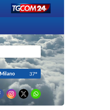
Milano
37°