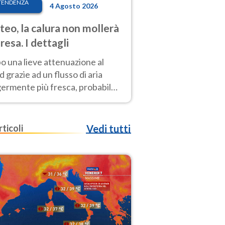
TENDENZA
4 Agosto 2026
eo, la calura non mollerà
presa. I dettagli
o una lieve attenuazione al
 grazie ad un flusso di aria
germente più fresca, probabile
o rinforzo dell’anticiclone
icano entro Ferragosto
rticoli
Vedi tutti