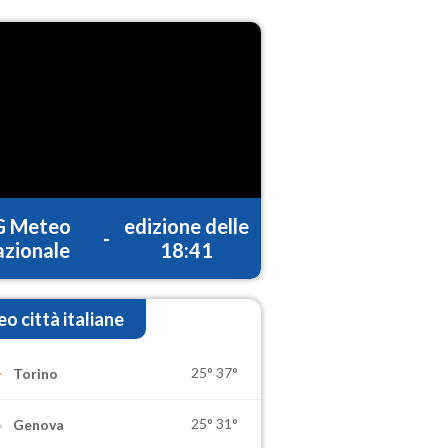
G Meteo
edizione delle
-
zionale
18:41
o città italiane
25°
37°
Torino
25°
31°
Genova