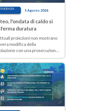
TENDENZA
5 Agosto 2026
eo, l'ondata di caldo si
ferma duratura
ttuali proiezioni non mostrano
vera modifica della
colazione con una prosecuzione
caldo fuori scala per molti
ni, compresa la settimana di
ragosto