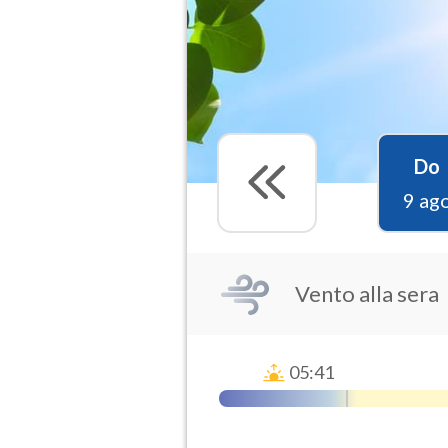
Do
9 ag
Vento alla sera
05:41