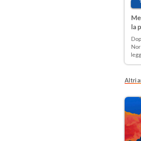
Met
la 
Dop
Nord
leg
nuov
afr
Altri a