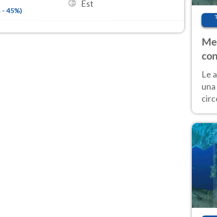
Est
m
-
45
%)
Met
con
Le a
una 
cir
del 
gior
Fer