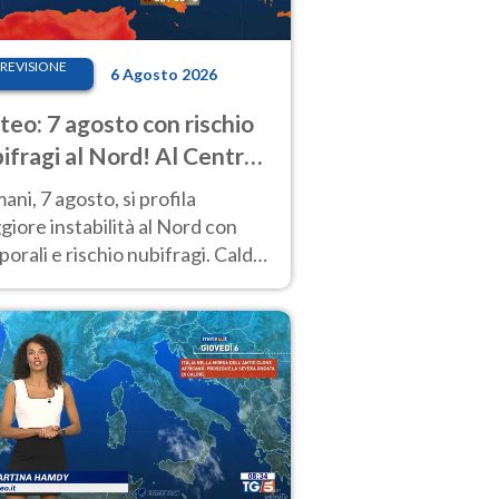
REVISIONE
6 Agosto 2026
eo: 7 agosto con rischio
ifragi al Nord! Al Centro-
 caldo estremo
ni, 7 agosto, si profila
iore instabilità al Nord con
orali e rischio nubifragi. Caldo
pre estremo al Centro-Sud. Le
isioni.