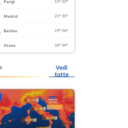
15°
23°
Parigi
21°
35°
Madrid
19°
26°
Berlino
26°
34°
Atene
e
Vedi
tutte