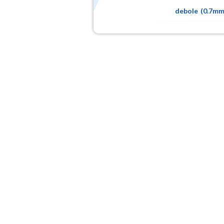
debole
(
0.7m