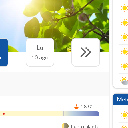
Lu
o
10 ago
Mete
18:01
Luna calante