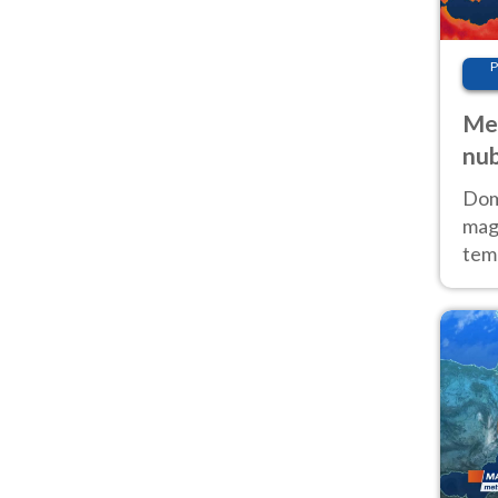
P
Met
nub
Sud
Doma
magg
temp
sem
prev