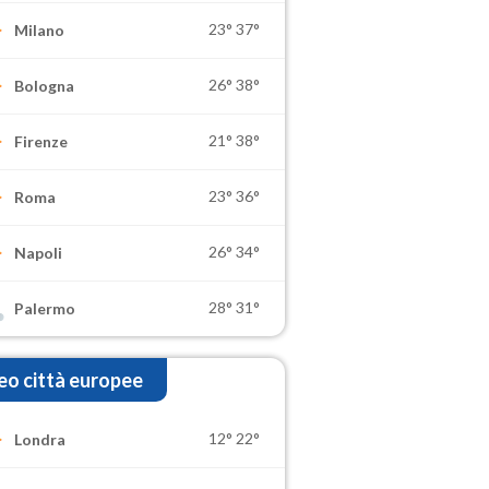
23°
37°
Milano
26°
38°
Bologna
21°
38°
Firenze
23°
36°
Roma
26°
34°
Napoli
28°
31°
Palermo
o città europee
12°
22°
Londra