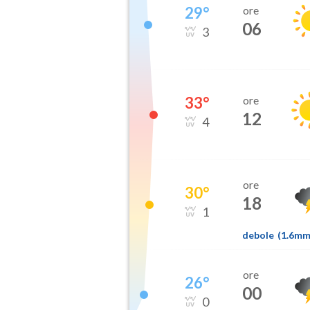
29
°
ore
06
3
33
°
ore
12
4
ore
30
°
18
1
debole
(
1.6m
ore
26
°
00
0