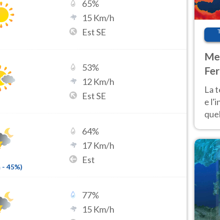
65
%
15
Km/h
Est SE
Met
53
%
Fer
12
Km/h
pau
La 
Est SE
e l'
quel
Fer
64
%
tem
17
Km/h
Est
m
-
45
%)
77
%
15
Km/h