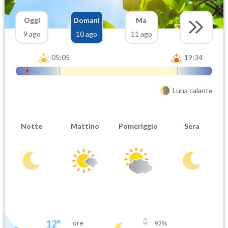
Oggi
Domani
Ma
9 ago
10 ago
11 ago
05:05
19:34
Luna calante
Notte
Mattino
Pomeriggio
Sera
12
°
ore
92
%