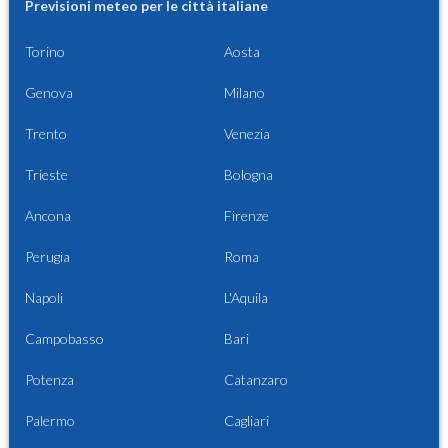
Previsioni meteo per le città italiane
Torino
Aosta
Genova
Milano
Trento
Venezia
Trieste
Bologna
Ancona
Firenze
Perugia
Roma
Napoli
L'Aquila
Campobasso
Bari
Potenza
Catanzaro
Palermo
Cagliari