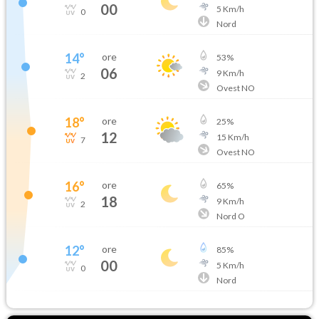
00
5
Km/h
0
Nord
14
°
ore
53
%
06
9
Km/h
2
Ovest NO
18
°
ore
25
%
12
15
Km/h
7
Ovest NO
16
°
ore
65
%
18
9
Km/h
2
Nord O
12
°
ore
85
%
00
5
Km/h
0
Nord