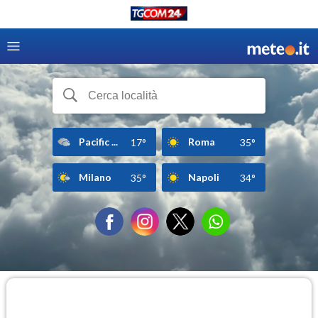
Pacific ...
Roma
17°
35°
Milano
Napoli
35°
34°