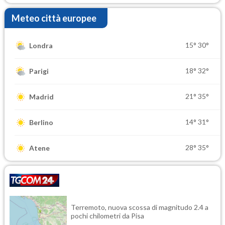
Meteo città europee
15°
30°
Londra
18°
32°
Parigi
21°
35°
Madrid
14°
31°
Berlino
28°
35°
Atene
Terremoto, nuova scossa di magnitudo 2.4 a
pochi chilometri da Pisa