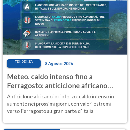
TENDENZA
8 Agosto 2026
Meteo, caldo intenso fino a
Ferragosto: anticiclone africano
ancora protagonista
Anticiclone africano in rinforzo: caldo intenso in
aumento nei prossimi giorni, con valori estremi
verso Ferragosto su gran parte d’Italia