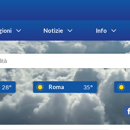
ioni
Notizie
Info
Roma
28°
35°