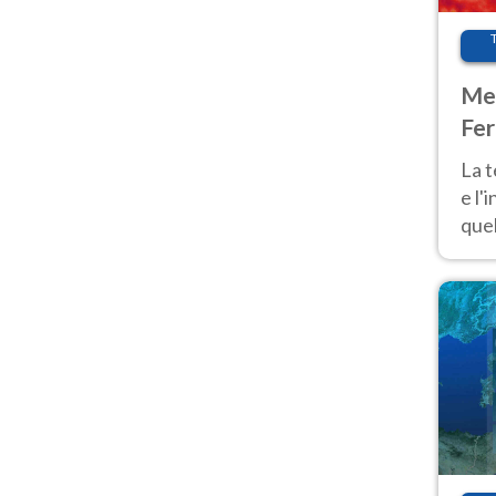
Met
Fer
pau
La 
e l'
quel
Fer
tem