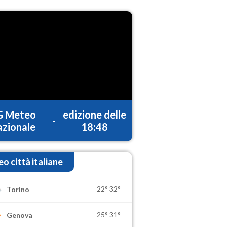
G Meteo
edizione delle
-
zionale
18:48
o città italiane
22°
32°
Torino
25°
31°
Genova