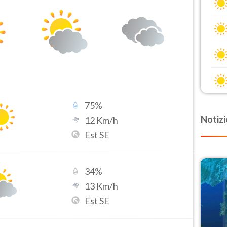
75
%
Notizi
12
Km/h
Est SE
34
%
13
Km/h
Est SE