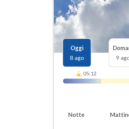
Oggi
Doma
8 ago
9 ag
05:12
Notte
Mattin