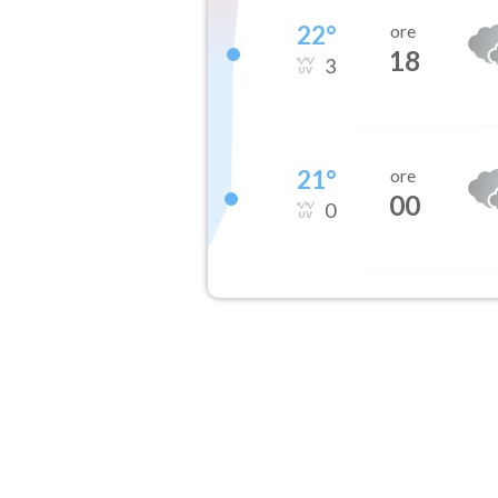
22
°
ore
18
3
21
°
ore
00
0