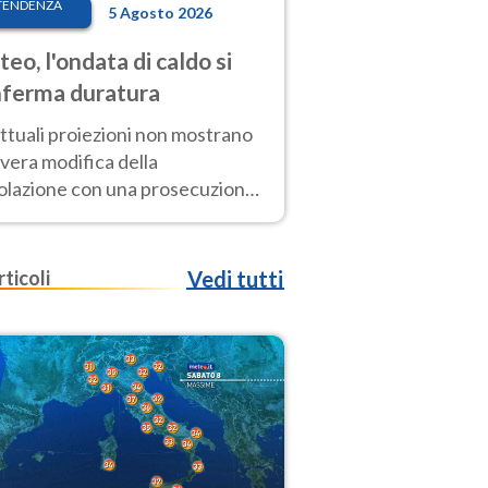
TENDENZA
5 Agosto 2026
eo, l'ondata di caldo si
ferma duratura
ttuali proiezioni non mostrano
vera modifica della
colazione con una prosecuzione
caldo fuori scala per molti
ni, compresa la settimana di
ragosto
rticoli
Vedi tutti