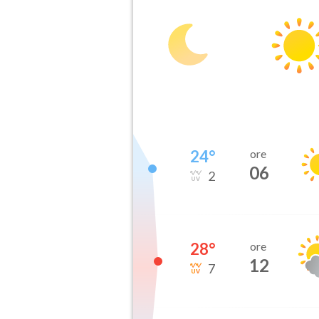
24
°
ore
06
2
28
°
ore
12
7