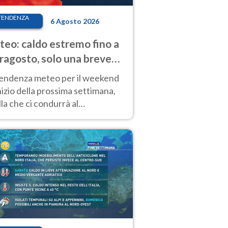
TENDENZA
6 Agosto 2026
eo: caldo estremo fino a
ragosto, solo una breve
sa. Ecco dove
tendenza meteo per il weekend
inizio della prossima settimana,
la che ci condurrà al
ragosto, vede ancora
perature molto elevate