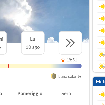
ni
Lu
o
10 ago
18:51
Luna calante
Mete
o
Pomeriggio
Sera