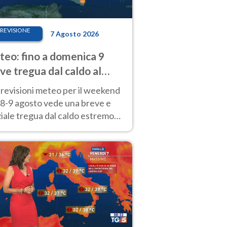
REVISIONE
7 Agosto 2026
eo: fino a domenica 9
ve tregua dal caldo al
d! Altrove calura e afa
revisioni meteo per il weekend
'8-9 agosto vede una breve e
iale tregua dal caldo estremo
Nord mentre altrove persistono
radi.