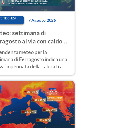
TENDENZA
7 Agosto 2026
eo: settimana di
ragosto al via con caldo
enso e qualche temporale
tendenza meteo per la
imana di Ferragosto indica una
a impennata della calura tra
 14 agosto, con nuovi rialzi
he al Nord.