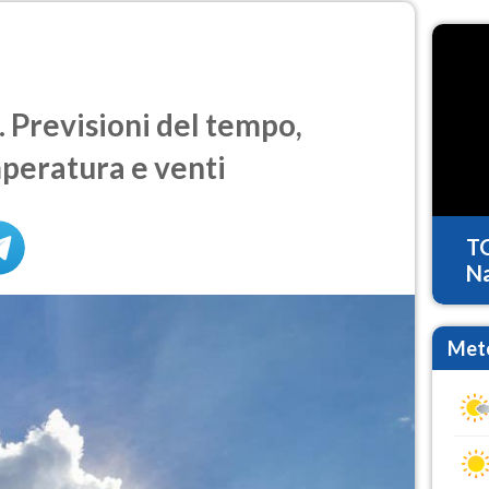
 Previsioni del tempo,
mperatura e venti
T
Na
Mete