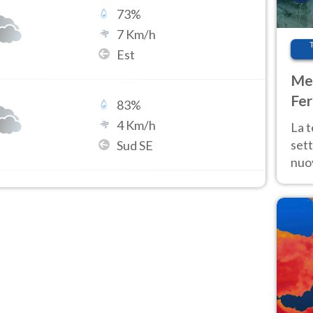
73
%
7
Km/h
Est
Met
Fer
83
%
int
4
Km/h
La 
sett
Sud SE
nuov
11 e
anc