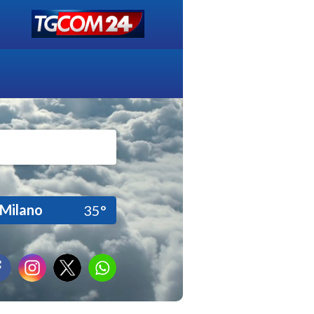
Milano
35°