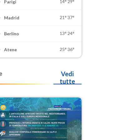
14°
29°
Parigi
21°
37°
Madrid
13°
24°
Berlino
25°
36°
Atene
e
Vedi
tutte