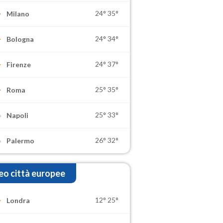
24°
35°
Milano
24°
34°
Bologna
24°
37°
Firenze
25°
35°
Roma
25°
33°
Napoli
26°
32°
Palermo
o città europee
12°
25°
Londra