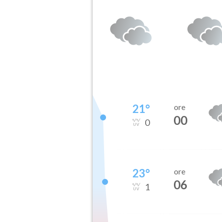
21
°
ore
00
0
23
°
ore
06
1