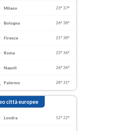
23°
37°
Milano
26°
38°
Bologna
21°
38°
Firenze
23°
36°
Roma
26°
34°
Napoli
28°
31°
Palermo
o città europee
12°
22°
Londra