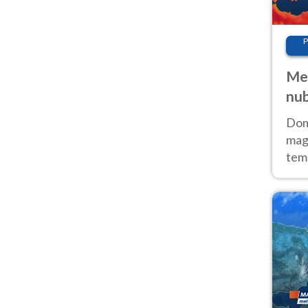
P
Met
nub
Sud
Doma
magg
temp
sem
prev