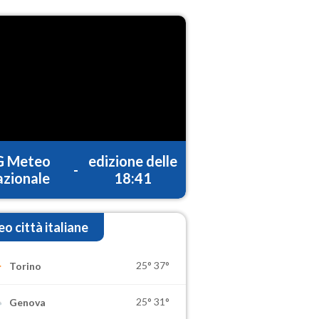
G Meteo
edizione delle
-
zionale
18:41
o città italiane
25°
37°
Torino
25°
31°
Genova