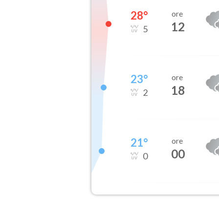
28
°
ore
12
5
23
°
ore
18
2
21
°
ore
00
0