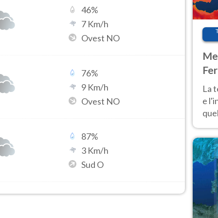
46
%
7
Km/h
Ovest NO
Met
Fer
76
%
pau
9
Km/h
La 
e l'
Ovest NO
quel
Fer
87
%
tem
3
Km/h
Sud O