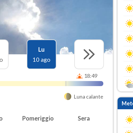
Lu
o
10 ago
18:49
Luna calante
Mete
o
Pomeriggio
Sera