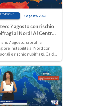
REVISIONE
6 Agosto 2026
eo: 7 agosto con rischio
ifragi al Nord! Al Centro-
 caldo estremo
ni, 7 agosto, si profila
iore instabilità al Nord con
orali e rischio nubifragi. Caldo
pre estremo al Centro-Sud. Le
isioni.