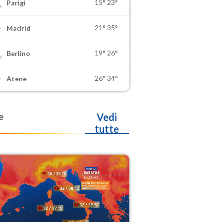
15°
23°
Parigi
21°
35°
Madrid
19°
26°
Berlino
26°
34°
Atene
e
Vedi
tutte