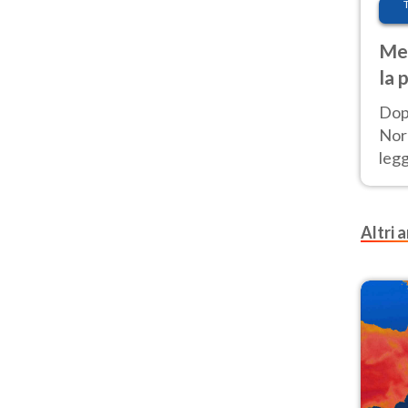
Met
la 
Dop
Nord
leg
nuov
afr
Altri a