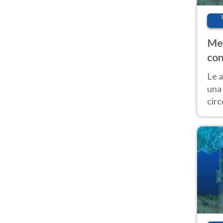
Met
con
Le a
una 
cir
del 
gior
Fer