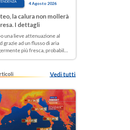
TENDENZA
4 Agosto 2026
eo, la calura non mollerà
presa. I dettagli
o una lieve attenuazione al
 grazie ad un flusso di aria
germente più fresca, probabile
o rinforzo dell’anticiclone
icano entro Ferragosto
rticoli
Vedi tutti