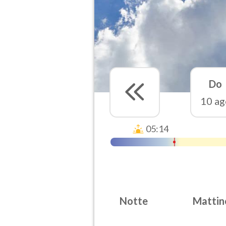
Do
10 ag
05:14
Notte
Mattin