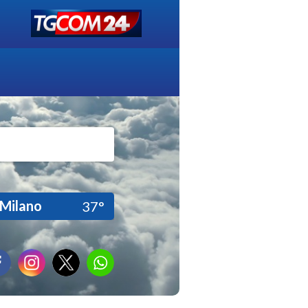
Milano
37°