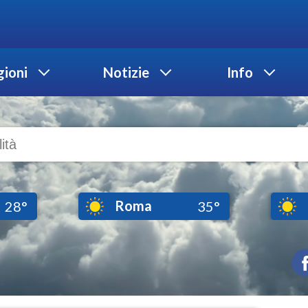
ioni
Notizie
Info
Roma
28°
35°