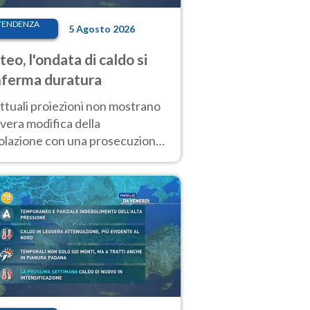
TENDENZA
5 Agosto 2026
eo, l'ondata di caldo si
ferma duratura
ttuali proiezioni non mostrano
vera modifica della
colazione con una prosecuzione
caldo fuori scala per molti
ni, compresa la settimana di
ragosto