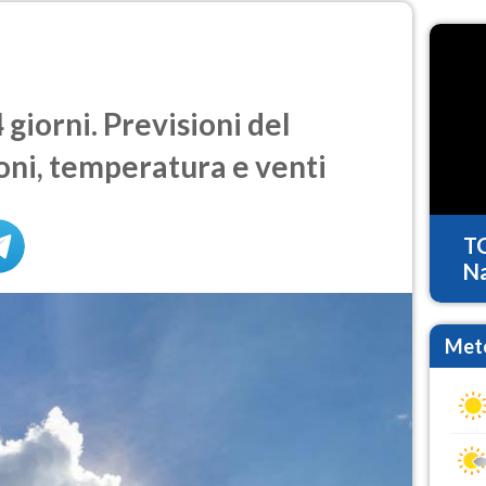
giorni. Previsioni del
oni, temperatura e venti
T
Na
Mete