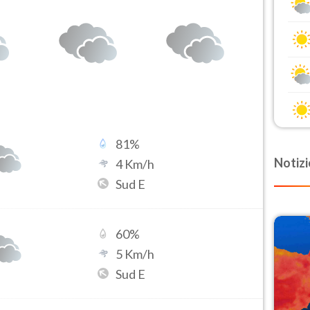
81
%
Notizi
4
Km/h
Sud E
60
%
5
Km/h
Sud E