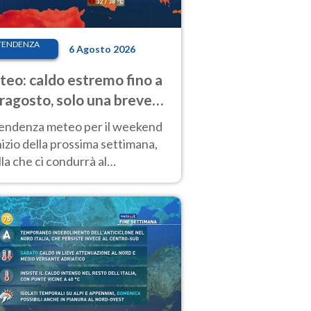
TENDENZA
6 Agosto 2026
eo: caldo estremo fino a
ragosto, solo una breve
sa. Ecco dove
tendenza meteo per il weekend
inizio della prossima settimana,
la che ci condurrà al
ragosto, vede ancora
perature molto elevate