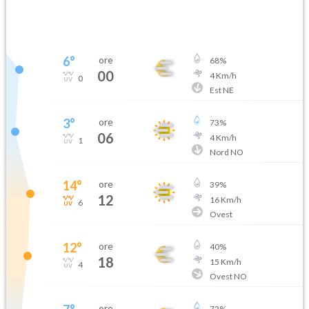
6
°
ore
68
%
00
4
Km/h
0
Est NE
3
°
ore
73
%
06
4
Km/h
1
Nord NO
14
°
ore
39
%
12
16
Km/h
6
Ovest
12
°
ore
40
%
18
15
Km/h
4
Ovest NO
ore
72
%