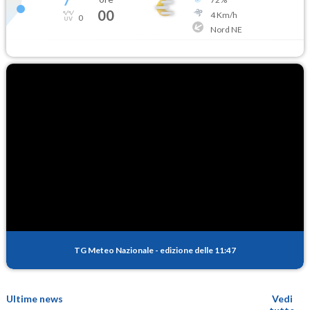
7
°
00
4
Km/h
0
Nord NE
TG Meteo Nazionale
-
edizione delle 11:47
Ultime news
Vedi