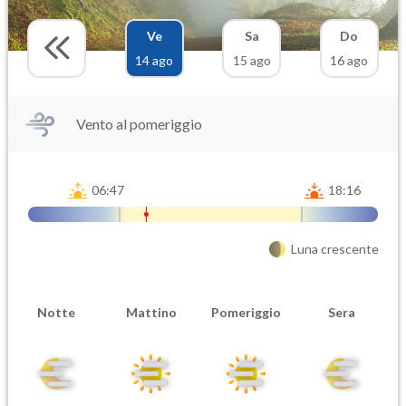
Ve
Sa
Do
14 ago
15 ago
16 ago
Vento al pomeriggio
06:47
18:16
Luna crescente
Notte
Mattino
Pomeriggio
Sera