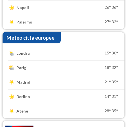
26°
36°
Napoli
27°
32°
Palermo
Meteo città europee
15°
30°
Londra
18°
32°
Parigi
21°
35°
Madrid
14°
31°
Berlino
28°
35°
Atene