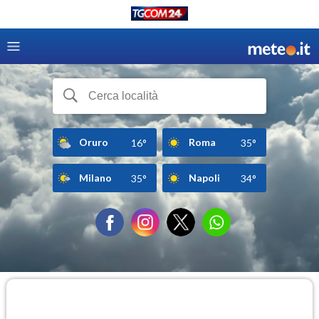
Oruro
Roma
16°
35°
Milano
Napoli
35°
34°