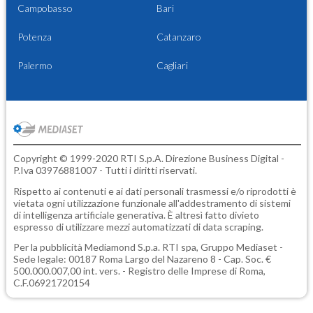
Campobasso
Bari
Potenza
Catanzaro
Palermo
Cagliari
Copyright © 1999-2020 RTI S.p.A. Direzione Business Digital -
P.Iva 03976881007 - Tutti i diritti riservati.
Rispetto ai contenuti e ai dati personali trasmessi e/o riprodotti è
vietata ogni utilizzazione funzionale all'addestramento di sistemi
di intelligenza artificiale generativa. È altresì fatto divieto
espresso di utilizzare mezzi automatizzati di data scraping.
Per la pubblicità
Mediamond S.p.a.
RTI spa, Gruppo Mediaset -
Sede legale: 00187 Roma Largo del Nazareno 8 - Cap. Soc. €
500.000.007,00 int. vers. - Registro delle Imprese di Roma,
C.F.06921720154