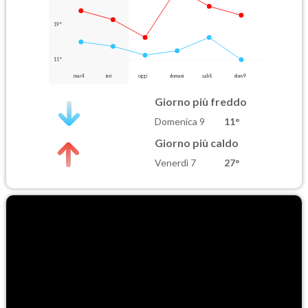
19°
11°
mar 4
ieri
oggi
domani
sab 8
dom 9
Giorno più freddo
Domenica 9
11°
Giorno più caldo
Venerdì 7
27°