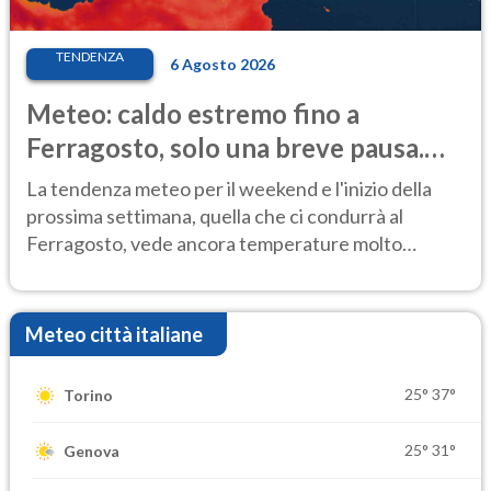
TENDENZA
6 Agosto 2026
Meteo: caldo estremo fino a
Ferragosto, solo una breve pausa.
Ecco dove
La tendenza meteo per il weekend e l'inizio della
prossima settimana, quella che ci condurrà al
Ferragosto, vede ancora temperature molto
elevate
Meteo città italiane
25°
37°
Torino
25°
31°
Genova