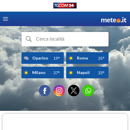
Oparino
Roma
19°
35°
Milano
Napoli
37°
33°