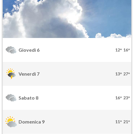
Giovedì 6
12°
16°
Venerdì 7
13°
27°
Sabato 8
16°
23°
Domenica 9
11°
21°