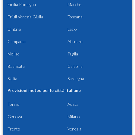
Emilia Romagna
Marche
Friuli Venezia Giulia
Toscana
Umbria
Lazio
Campania
Abruzzo
Molise
Puglia
Basilicata
Calabria
Sicilia
Sardegna
Previsioni meteo per le città italiane
Torino
Aosta
Genova
Milano
Trento
Venezia