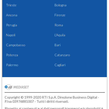
Trieste
Bologna
Ancona
Firenze
Perugia
Roma
Napoli
L'Aquila
Campobasso
Bari
Potenza
Catanzaro
Palermo
Cagliari
Copyright © 1999-2020 RTI S.p.A. Direzione Business Digital -
P.Iva 03976881007 - Tutti i diritti riservati.
Rispetto ai contenuti e ai dati personali trasmessi e/o riprodotti è