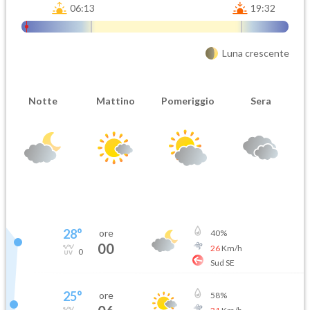
06:13
19:32
Luna crescente
Notte
Mattino
Pomeriggio
Sera
28
°
ore
40
%
00
26
Km/h
0
Sud SE
25
°
ore
58
%