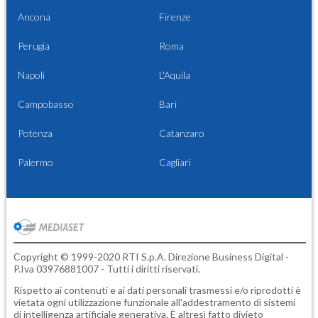
Ancona
Firenze
Perugia
Roma
Napoli
L'Aquila
Campobasso
Bari
Potenza
Catanzaro
Palermo
Cagliari
Copyright © 1999-2020 RTI S.p.A. Direzione Business Digital -
P.Iva 03976881007 - Tutti i diritti riservati.
Rispetto ai contenuti e ai dati personali trasmessi e/o riprodotti è
vietata ogni utilizzazione funzionale all'addestramento di sistemi
di intelligenza artificiale generativa. È altresì fatto divieto