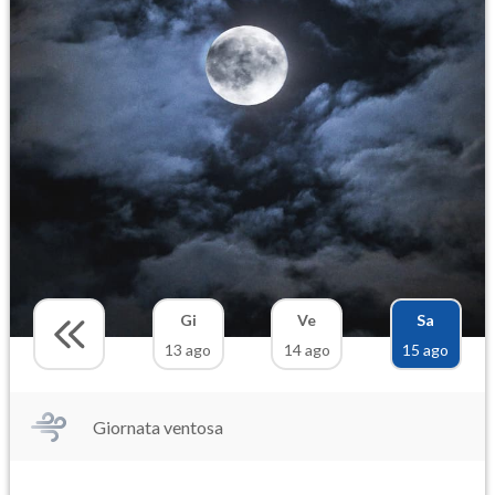
Gi
Ve
Sa
13 ago
14 ago
15 ago
Giornata ventosa