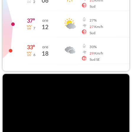
06
31
Km/h
2
Sud
37
°
ore
27
%
12
27
Km/h
7
Sud
33
°
ore
30
%
18
29
Km/h
6
Sud SE