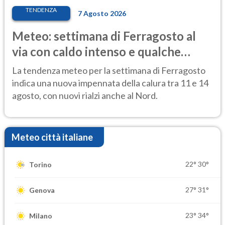
TENDENZA
7 Agosto 2026
Meteo: settimana di Ferragosto al
via con caldo intenso e qualche
temporale
La tendenza meteo per la settimana di Ferragosto
indica una nuova impennata della calura tra 11 e 14
agosto, con nuovi rialzi anche al Nord.
Meteo città italiane
22°
30°
Torino
27°
31°
Genova
23°
34°
Milano